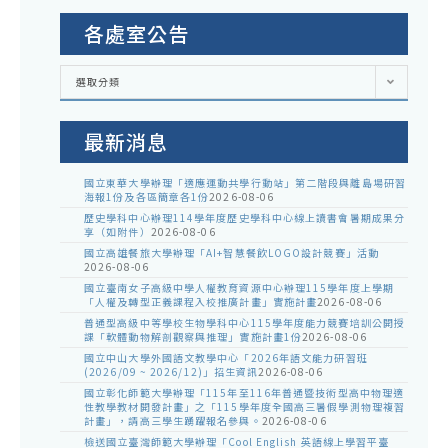
各處室公告
各
選取分類
處
室
公
告
最新消息
國立東華大學辦理「適應運動共學行動站」第二階段與離島場研習
海報1份及各區簡章各1份
2026-08-06
歷史學科中心辦理114學年度歷史學科中心線上讀書會暑期成果分
享（如附件）
2026-08-06
國立高雄餐旅大學辦理「AI+智慧餐飲LOGO設計競賽」活動
2026-08-06
國立臺南女子高級中學人權教育資源中心辦理115學年度上學期
「人權及轉型正義課程入校推廣計畫」實施計畫
2026-08-06
普通型高級中等學校生物學科中心115學年度能力競賽培訓公開授
課「軟體動物解剖觀察與推理」實施計畫1份
2026-08-06
國立中山大學外國語文教學中心「2026年語文能力研習班
(2026/09 ~ 2026/12)」招生資訊
2026-08-06
國立彰化師範大學辦理「115年至116年普通暨技術型高中物理適
性教學教材開發計畫」之「115學年度全國高三暑假學測物理複習
計畫」，請高三學生踴躍報名參與。
2026-08-06
檢送國立臺灣師範大學辦理「Cool English 英語線上學習平臺