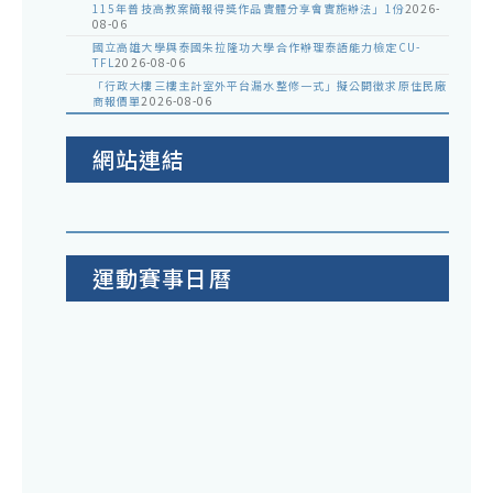
115年普技高教案簡報得獎作品實體分享會實施辦法」1份
2026-
08-06
國立高雄大學與泰國朱拉隆功大學合作辦理泰語能力檢定CU-
TFL
2026-08-06
「行政大樓三樓主計室外平台漏水整修一式」擬公開徵求原住民廠
商報價單
2026-08-06
網站連結
運動賽事日曆