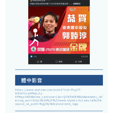
體中影音
https://www.youtube.com/watch?list=PLyj7F-
blDmYxiryAPAqLJLj-
hPMqaUKDK&time_continue=1&v=QFWTd08M8do&embeds_ref
erring_euri=https%3A%2F%2Fwww.ntpehs.ttct.edu.tw%2F&
source_ve_path=Mjg2NjY&feature=emb_logo