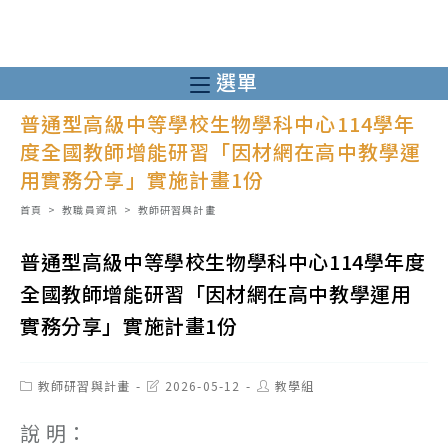
跳
轉
至
選單
主
普通型高級中等學校生物學科中心114學年
要
度全國教師增能研習「因材網在高中教學運
內
用實務分享」實施計畫1份
容
首頁
>
教職員資訊
>
教師研習與計畫
普通型高級中等學校生物學科中心114學年度
全國教師增能研習「因材網在高中教學運用
實務分享」實施計畫1份
Post
Post
Post
教師研習與計畫
2026-05-12
教學組
category:
last
author:
modified:
說 明：