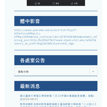
體中影音
https://www.youtube.com/watch?list=PLyj7F-
blDmYxiryAPAqLJLj-
hPMqaUKDK&time_continue=1&v=QFWTd08M8do&embeds_ref
erring_euri=https%3A%2F%2Fwww.ntpehs.ttct.edu.tw%2F&
source_ve_path=Mjg2NjY&feature=emb_logo
各處室公告
各
選取分類
處
室
公
告
最新消息
國立臺南大學理工學院辦理「2026全國AI專題創意競賽」海報1
份
2026-08-07
教育部國民及學前教育署委請國立臺灣師範大學辦理「114至115