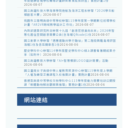
年度健康促進學校輔導計畫師資專業成長研習」實施計畫1份
2026-08-07
國立高雄科技大學海事學院造船及海洋工程系辦理「2026學生船
模創客大賽」
2026-08-07
桃園市立陽明高級中等學校辦理115學年度第一學期數位前導學校
計畫「AR2VR跨域教學設計工作坊」
2026-08-07
內政部建築研究所主辦第十九屆「創意狂想巢向未來」2026年智
慧化居住空間創意競賽公告(含海報QRcode)1份
2026-08-07
國立東華大學辦理「適應運動共學行動站」第二階段與離島場研習
海報1份及各區簡章各1份
2026-08-06
歷史學科中心辦理114學年度歷史學科中心線上讀書會暑期成果分
享（如附件）
2026-08-06
國立高雄餐旅大學辦理「AI+智慧餐飲LOGO設計競賽」活動
2026-08-06
國立臺南女子高級中學人權教育資源中心辦理115學年度上學期
「人權及轉型正義課程入校推廣計畫」實施計畫
2026-08-06
普通型高級中等學校生物學科中心115學年度能力競賽培訓公開授
課「軟體動物解剖觀察與推理」實施計畫1份
2026-08-06
網站連結