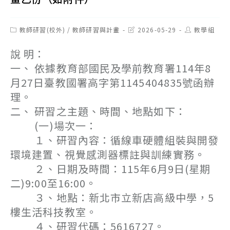
Post
Post
Post
教師研習(校外)
/
教師研習與計畫
2026-05-29
教學組
category:
last
author:
modified:
說 明：
一、 依據教育部國民及學前教育署114年8
月27日臺教國署高字第1145404835號函辦
理。
二、 研習之主題、時間、地點如下：
(一)場次一：
１、研習內容：循線車硬體組裝與開發
環境建置、視覺感測器標註與訓練實務。
２、日期及時間：115年6月9日(星期
二)9:00至16:00。
３、地點：新北市立新店高級中學，5
樓生活科技教室。
４、研習代碼：5616727。