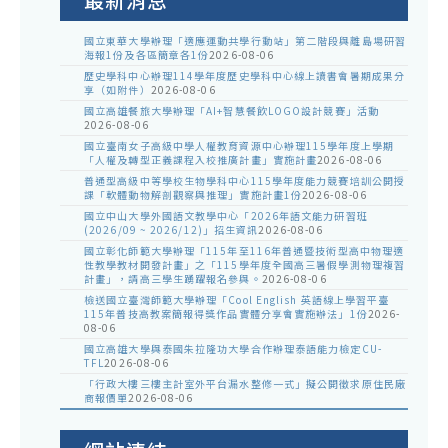
國立東華大學辦理「適應運動共學行動站」第二階段與離島場研習
海報1份及各區簡章各1份
2026-08-06
歷史學科中心辦理114學年度歷史學科中心線上讀書會暑期成果分
享（如附件）
2026-08-06
國立高雄餐旅大學辦理「AI+智慧餐飲LOGO設計競賽」活動
2026-08-06
國立臺南女子高級中學人權教育資源中心辦理115學年度上學期
「人權及轉型正義課程入校推廣計畫」實施計畫
2026-08-06
普通型高級中等學校生物學科中心115學年度能力競賽培訓公開授
課「軟體動物解剖觀察與推理」實施計畫1份
2026-08-06
國立中山大學外國語文教學中心「2026年語文能力研習班
(2026/09 ~ 2026/12)」招生資訊
2026-08-06
國立彰化師範大學辦理「115年至116年普通暨技術型高中物理適
性教學教材開發計畫」之「115學年度全國高三暑假學測物理複習
計畫」，請高三學生踴躍報名參與。
2026-08-06
檢送國立臺灣師範大學辦理「Cool English 英語線上學習平臺
115年普技高教案簡報得獎作品實體分享會實施辦法」1份
2026-
08-06
國立高雄大學與泰國朱拉隆功大學合作辦理泰語能力檢定CU-
TFL
2026-08-06
「行政大樓三樓主計室外平台漏水整修一式」擬公開徵求原住民廠
商報價單
2026-08-06