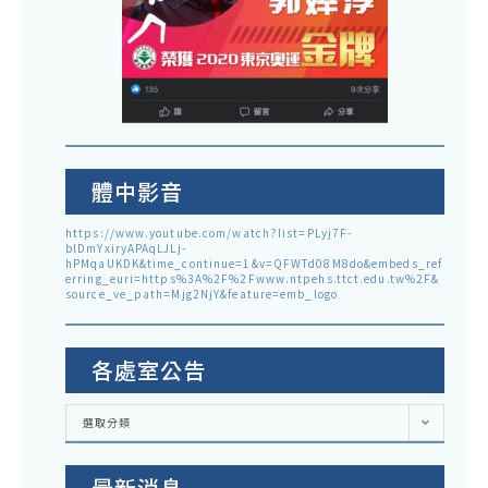
體中影音
https://www.youtube.com/watch?list=PLyj7F-
blDmYxiryAPAqLJLj-
hPMqaUKDK&time_continue=1&v=QFWTd08M8do&embeds_ref
erring_euri=https%3A%2F%2Fwww.ntpehs.ttct.edu.tw%2F&
source_ve_path=Mjg2NjY&feature=emb_logo
各處室公告
各
選取分類
處
室
公
告
最新消息