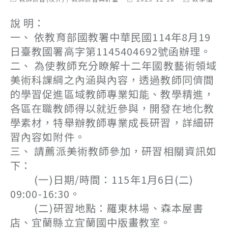
category:
last
author:
modified:
說 明：
一、 依教育部國教署中華民國114年8月19
日臺教國署高字第1145404692號函辦理。
二、 為使教師充分瞭解十二年國教藝術領域
美術科課綱之內涵與內容，透過教師同儕間
的學習促進區域教師專業知能、教學精進，
各區在職教師得以就近參與，開發在地化教
學素材，特舉辦教師專業成長研習，詳細研
習內容如附件。
三、 請薦派美術教師參加，研習相關資訊如
下：
(一)日期/時間：115年1月6日(二)
09:00-16:30。
(二)研習地點：羅東林場、森本屋書
店、宜蘭縣立宜蘭國中版畫教室。