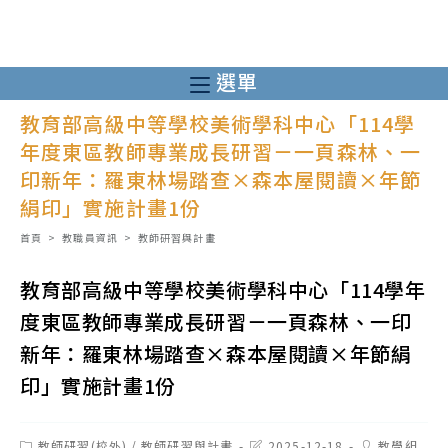
跳
轉
至
選單
主
教育部高級中等學校美術學科中心「114學
要
年度東區教師專業成長研習－一頁森林、一
內
印新年：羅東林場踏查×森本屋閱讀×年節
容
絹印」實施計畫1份
首頁
>
教職員資訊
>
教師研習與計畫
教育部高級中等學校美術學科中心「114學年
度東區教師專業成長研習－一頁森林、一印
新年：羅東林場踏查×森本屋閱讀×年節絹
印」實施計畫1份
Post
Post
Post
教師研習(校外)
/
教師研習與計畫
2025-12-18
教學組