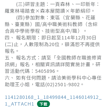
(三)研習主題：一頁森林、一印新年：
羅東林場踏查×森本屋閱讀×年節絹印。
(四)參加對象：東區（宜蘭縣、花蓮
縣、臺東縣）國/高中職美術科教師（含綜
合高中學術學程、技術型高中/職）。
四、 報名期限：即日起至114年12月30日
(二)止，人數限制為20位，額滿恕不再提供
報名。
五、 報名方式：請至「全國教師在職進修資
訊網」報名，相關資訊請詳閱實施計畫，研
習活動代碼：5405896。
六、 如有任何問題，請洽美術學科中心專任
助理王小姐，電話(02)2501-9802。
1141280168_1_18499844_1146014912_
1_ATTACH1
下載