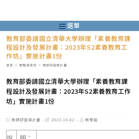
跳
轉
至
選單
主
教育部委請國立清華大學辦理「素養教育課
要
程設計及發展計畫：2023年S2素養教育工
內
作坊」實施計畫1份
容
首頁
>
教職員資訊
>
教師研習與計畫
教育部委請國立清華大學辦理「素養教育課
程設計及發展計畫：2023年S2素養教育工作
坊」實施計畫1份
Post
Post
Post
教師研習與計畫
2023-10-02
教學組
category:
last
author:
modified:
說
明：