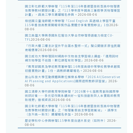
國立彰化師範大學辦理「115年至116年普通暨技術型高中物理適
性教學教材開發計畫」之「115學年度全國高三暑假學測物理複習
計畫」，請高三學生踴躍報名參與。
2026-08-06
檢送國立臺灣師範大學辦理「Cool English 英語線上學習平臺
115年普技高教案簡報得獎作品實體分享會實施辦法」1份
2026-
08-06
國立高雄大學與泰國朱拉隆功大學合作辦理泰語能力檢定CU-
TFL
2026-08-06
「行政大樓三樓主計室外平台漏水整修一式」擬公開徵求原住民廠
商報價單
2026-08-06
國立成功大學辦理因材網高中生物自主學習線上講座-「運用因材
網生物學習不迷路！數位課程有效學習」
2026-08-06
「教育部國民及學前教育署辦理116年度高級中等學校教學卓越獎
初選實施計畫」1份，請教師踴躍報名。
2026-08-06
崑山科技大學互動媒體與數位娛樂系舉辦「2026 AI(Generative
AI Planning and Applications)國際證照教師研習營」
2026-
08-06
國立清華大學竹師教育學院辦理「2026第十七屆教育創新國際學
術研討會——多元協作與永續共好～從科技創新到人本實踐的教育
新視野」徵稿資訊
2026-08-06
國立彰化師範大學辦理「115年至116年普通暨技術型高中物理適
性教學教材開發計畫」之「物理暑假自主學習啟航站」，請學生
（含升高一新生）踴躍報名參加。
2026-08-06
歷史學科中心參與辦理115學年度台語片影史（如附件）
2026-
08-06