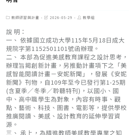
Post
Post
Post
教師研習與計畫
2026-05-29
教學組
category:
last
author:
modified:
說 明：
一、 依據國立成功大學115年5月18日成大
規院字第1152501101號函辦理。
二、 本部為促進美感教育課程之設計思考，
辦理旨揭創新計畫，另推動計畫項下之「美
感智能閱讀計畫－安妮新聞」，發展《安妮
新聞》刊物，自109年至今已發行第1-25期
(含夏季／冬季／聆聽特刊)，以國小、國
中、高中職學生為對象，內容有時事、觀
點、藝術、科技、圖書、電影等，提供學校
推廣閱讀、美感、設計教育的延伸學習資
源。
三、 承上，為精進教師美感教學專業之知