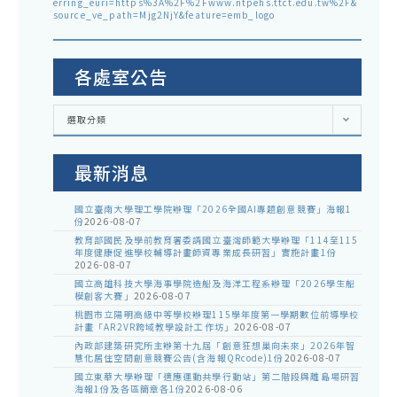
erring_euri=https%3A%2F%2Fwww.ntpehs.ttct.edu.tw%2F&
source_ve_path=Mjg2NjY&feature=emb_logo
各處室公告
各
選取分類
處
室
公
告
最新消息
國立臺南大學理工學院辦理「2026全國AI專題創意競賽」海報1
份
2026-08-07
教育部國民及學前教育署委請國立臺灣師範大學辦理「114至115
年度健康促進學校輔導計畫師資專業成長研習」實施計畫1份
2026-08-07
國立高雄科技大學海事學院造船及海洋工程系辦理「2026學生船
模創客大賽」
2026-08-07
桃園市立陽明高級中等學校辦理115學年度第一學期數位前導學校
計畫「AR2VR跨域教學設計工作坊」
2026-08-07
內政部建築研究所主辦第十九屆「創意狂想巢向未來」2026年智
慧化居住空間創意競賽公告(含海報QRcode)1份
2026-08-07
國立東華大學辦理「適應運動共學行動站」第二階段與離島場研習
海報1份及各區簡章各1份
2026-08-06