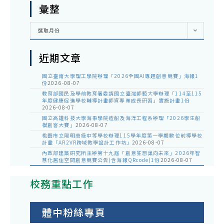
彙整
彙
選取月份
整
近期文章
國立臺南大學理工學院辦理「2026全國AI專題創意競賽」海報1
份
2026-08-07
教育部國民及學前教育署委請國立臺灣師範大學辦理「114至115
年度健康促進學校輔導計畫師資專業成長研習」實施計畫1份
2026-08-07
國立高雄科技大學海事學院造船及海洋工程系辦理「2026學生船
模創客大賽」
2026-08-07
桃園市立陽明高級中等學校辦理115學年度第一學期數位前導學校
計畫「AR2VR跨域教學設計工作坊」
2026-08-07
內政部建築研究所主辦第十九屆「創意狂想巢向未來」2026年智
慧化居住空間創意競賽公告(含海報QRcode)1份
2026-08-07
校務重點工作
體中粉絲專頁