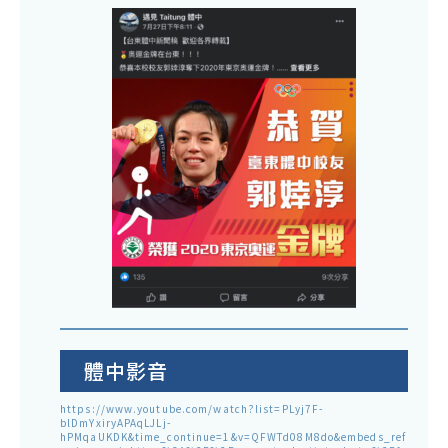
體中影音
https://www.youtube.com/watch?list=PLyj7F-
blDmYxiryAPAqLJLj-
hPMqaUKDK&time_continue=1&v=QFWTd08M8do&embeds_ref