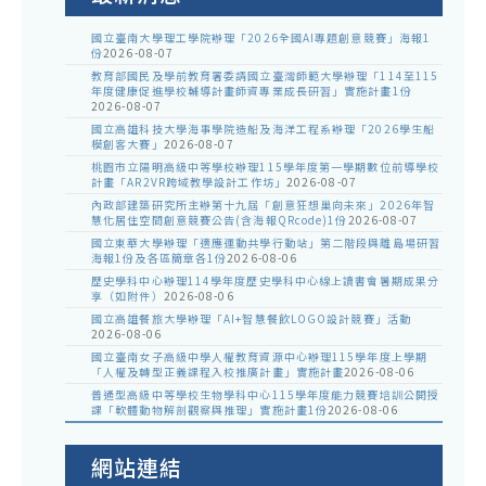
國立臺南大學理工學院辦理「2026全國AI專題創意競賽」海報1
份
2026-08-07
教育部國民及學前教育署委請國立臺灣師範大學辦理「114至115
年度健康促進學校輔導計畫師資專業成長研習」實施計畫1份
2026-08-07
國立高雄科技大學海事學院造船及海洋工程系辦理「2026學生船
模創客大賽」
2026-08-07
桃園市立陽明高級中等學校辦理115學年度第一學期數位前導學校
計畫「AR2VR跨域教學設計工作坊」
2026-08-07
內政部建築研究所主辦第十九屆「創意狂想巢向未來」2026年智
慧化居住空間創意競賽公告(含海報QRcode)1份
2026-08-07
國立東華大學辦理「適應運動共學行動站」第二階段與離島場研習
海報1份及各區簡章各1份
2026-08-06
歷史學科中心辦理114學年度歷史學科中心線上讀書會暑期成果分
享（如附件）
2026-08-06
國立高雄餐旅大學辦理「AI+智慧餐飲LOGO設計競賽」活動
2026-08-06
國立臺南女子高級中學人權教育資源中心辦理115學年度上學期
「人權及轉型正義課程入校推廣計畫」實施計畫
2026-08-06
普通型高級中等學校生物學科中心115學年度能力競賽培訓公開授
課「軟體動物解剖觀察與推理」實施計畫1份
2026-08-06
網站連結