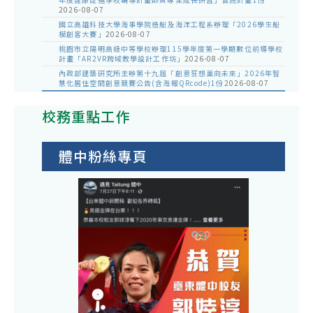
2026-08-07
國立高雄科技大學海事學院造船及海洋工程系辦理「2026學生船
模創客大賽」
2026-08-07
桃園市立陽明高級中等學校辦理115學年度第一學期數位前導學校
計畫「AR2VR跨域教學設計工作坊」
2026-08-07
內政部建築研究所主辦第十九屆「創意狂想巢向未來」2026年智
慧化居住空間創意競賽公告(含海報QRcode)1份
2026-08-07
校務重點工作
體中粉絲專頁