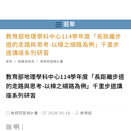
跳
轉
至
選單
主
教育部地理學科中心114學年度「長距離步
要
道的走路與思考-以樟之細路為例」千里步
內
道講座系列研習
容
首頁
>
教職員資訊
>
教師研習與計畫
教育部地理學科中心114學年度「長距離步道
的走路與思考-以樟之細路為例」千里步道講
座系列研習
Post
Post
Post
教師研習與計畫
2026-05-18
教學組
category:
last
author:
modified:
說 明：