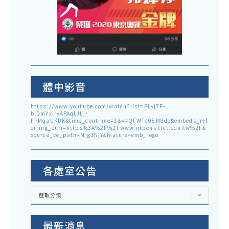
體中影音
https://www.youtube.com/watch?list=PLyj7F-
blDmYxiryAPAqLJLj-
hPMqaUKDK&time_continue=1&v=QFWTd08M8do&embeds_ref
erring_euri=https%3A%2F%2Fwww.ntpehs.ttct.edu.tw%2F&
source_ve_path=Mjg2NjY&feature=emb_logo
各處室公告
各
選取分類
處
室
公
告
最新消息