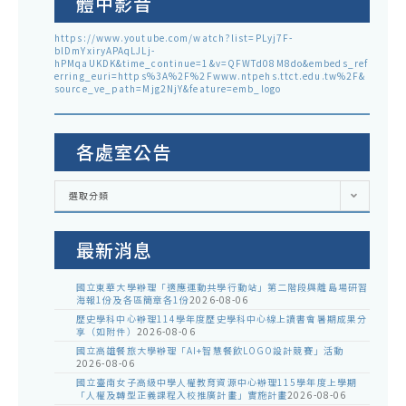
體中影音
https://www.youtube.com/watch?list=PLyj7F-
blDmYxiryAPAqLJLj-
hPMqaUKDK&time_continue=1&v=QFWTd08M8do&embeds_ref
erring_euri=https%3A%2F%2Fwww.ntpehs.ttct.edu.tw%2F&
source_ve_path=Mjg2NjY&feature=emb_logo
各處室公告
各
選取分類
處
室
公
告
最新消息
國立東華大學辦理「適應運動共學行動站」第二階段與離島場研習
海報1份及各區簡章各1份
2026-08-06
歷史學科中心辦理114學年度歷史學科中心線上讀書會暑期成果分
享（如附件）
2026-08-06
國立高雄餐旅大學辦理「AI+智慧餐飲LOGO設計競賽」活動
2026-08-06
國立臺南女子高級中學人權教育資源中心辦理115學年度上學期
「人權及轉型正義課程入校推廣計畫」實施計畫
2026-08-06