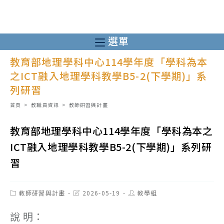
跳
轉
至
選單
主
教育部地理學科中心114學年度「學科為本
要
之ICT融入地理學科教學B5-2(下學期)」系
內
列研習
容
首頁
>
教職員資訊
>
教師研習與計畫
教育部地理學科中心114學年度「學科為本之
ICT融入地理學科教學B5-2(下學期)」系列研
習
Post
Post
Post
教師研習與計畫
2026-05-19
教學組
category:
last
author:
modified:
說 明：