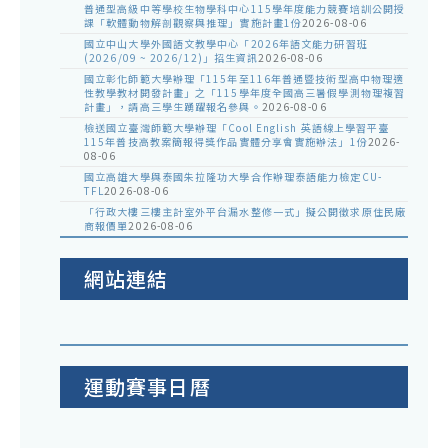
普通型高級中等學校生物學科中心115學年度能力競賽培訓公開授
課「軟體動物解剖觀察與推理」實施計畫1份
2026-08-06
國立中山大學外國語文教學中心「2026年語文能力研習班
(2026/09 ~ 2026/12)」招生資訊
2026-08-06
國立彰化師範大學辦理「115年至116年普通暨技術型高中物理適
性教學教材開發計畫」之「115學年度全國高三暑假學測物理複習
計畫」，請高三學生踴躍報名參與。
2026-08-06
檢送國立臺灣師範大學辦理「Cool English 英語線上學習平臺
115年普技高教案簡報得獎作品實體分享會實施辦法」1份
2026-
08-06
國立高雄大學與泰國朱拉隆功大學合作辦理泰語能力檢定CU-
TFL
2026-08-06
「行政大樓三樓主計室外平台漏水整修一式」擬公開徵求原住民廠
商報價單
2026-08-06
網站連結
運動賽事日曆