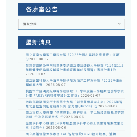
各處室公告
各
選取分類
處
室
公
告
最新消息
國立臺南大學理工學院辦理「2026全國AI專題創意競賽」海報1
份
2026-08-07
教育部國民及學前教育署委請國立臺灣師範大學辦理「114至115
年度健康促進學校輔導計畫師資專業成長研習」實施計畫1份
2026-08-07
國立高雄科技大學海事學院造船及海洋工程系辦理「2026學生船
模創客大賽」
2026-08-07
桃園市立陽明高級中等學校辦理115學年度第一學期數位前導學校
計畫「AR2VR跨域教學設計工作坊」
2026-08-07
內政部建築研究所主辦第十九屆「創意狂想巢向未來」2026年智
慧化居住空間創意競賽公告(含海報QRcode)1份
2026-08-07
國立東華大學辦理「適應運動共學行動站」第二階段與離島場研習
海報1份及各區簡章各1份
2026-08-06
歷史學科中心辦理114學年度歷史學科中心線上讀書會暑期成果分
享（如附件）
2026-08-06
國立高雄餐旅大學辦理「AI+智慧餐飲LOGO設計競賽」活動