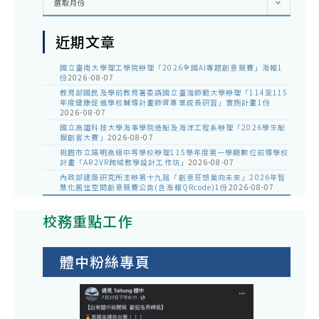
選取月份
整
近期文章
國立臺南大學理工學院辦理「2026全國AI專題創意競賽」海報1
份
2026-08-07
教育部國民及學前教育署委請國立臺灣師範大學辦理「114至115
年度健康促進學校輔導計畫師資專業成長研習」實施計畫1份
2026-08-07
國立高雄科技大學海事學院造船及海洋工程系辦理「2026學生船
模創客大賽」
2026-08-07
桃園市立陽明高級中等學校辦理115學年度第一學期數位前導學校
計畫「AR2VR跨域教學設計工作坊」
2026-08-07
內政部建築研究所主辦第十九屆「創意狂想巢向未來」2026年智
慧化居住空間創意競賽公告(含海報QRcode)1份
2026-08-07
校務重點工作
體中粉絲專頁