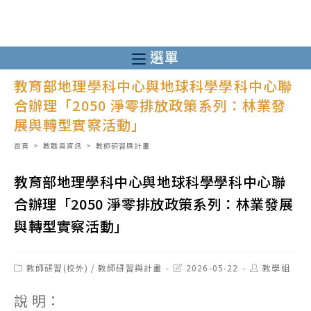
跳
轉
至
選單
主
教育部地理學科中心與地球科學學科中心聯
要
合辦理「2050 淨零排放政策系列：林業發
內
展與轉型實察活動」
容
首頁
>
教職員資訊
>
教師研習與計畫
教育部地理學科中心與地球科學學科中心聯
合辦理「2050 淨零排放政策系列：林業發展
與轉型實察活動」
Post
Post
Post
教師研習(校外)
/
教師研習與計畫
2026-05-22
教學組
category:
last
author:
modified:
說 明：