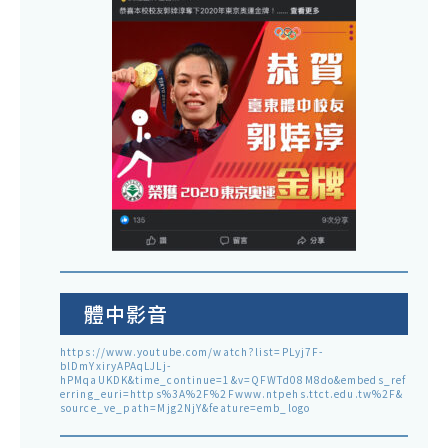
體中影音
https://www.youtube.com/watch?list=PLyj7F-
blDmYxiryAPAqLJLj-
hPMqaUKDK&time_continue=1&v=QFWTd08M8do&embeds_ref
erring_euri=https%3A%2F%2Fwww.ntpehs.ttct.edu.tw%2F&
source_ve_path=Mjg2NjY&feature=emb_logo