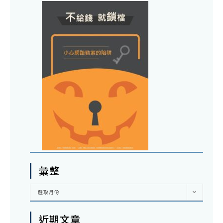
彙整
彙
選取月份
整
近期文章