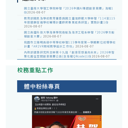
國立臺南大學理工學院辦理「2026全國AI專題創意競賽」海報1
份
2026-08-07
教育部國民及學前教育署委請國立臺灣師範大學辦理「114至115
年度健康促進學校輔導計畫師資專業成長研習」實施計畫1份
2026-08-07
國立高雄科技大學海事學院造船及海洋工程系辦理「2026學生船
模創客大賽」
2026-08-07
桃園市立陽明高級中等學校辦理115學年度第一學期數位前導學校
計畫「AR2VR跨域教學設計工作坊」
2026-08-07
內政部建築研究所主辦第十九屆「創意狂想巢向未來」2026年智
慧化居住空間創意競賽公告(含海報QRcode)1份
2026-08-07
校務重點工作
體中粉絲專頁