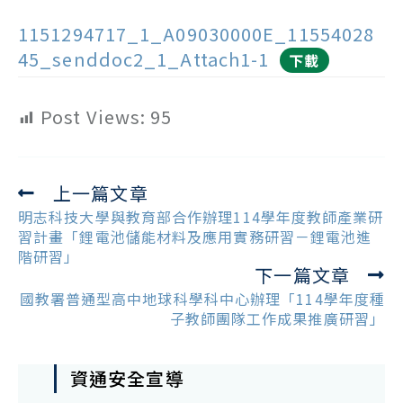
1151294717_1_A09030000E_11554028
45_senddoc2_1_Attach1-1
下載
Post Views:
95
上一篇文章
Read
more
明志科技大學與教育部合作辦理114學年度教師產業研
articles
習計畫「鋰電池儲能材料及應用實務研習－鋰電池進
階研習」
下一篇文章
國教署普通型高中地球科學科中心辦理「114學年度種
子教師團隊工作成果推廣研習」
資通安全宣導