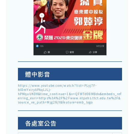
體中影音
https://www.youtube.com/watch?list=PLyj7F-
blDmYxiryAPAqLJLj-
hPMqaUKDK&time_continue=1&v=QFWTd08M8do&embeds_ref
erring_euri=https%3A%2F%2Fwww.ntpehs.ttct.edu.tw%2F&
source_ve_path=Mjg2NjY&feature=emb_logo
各處室公告