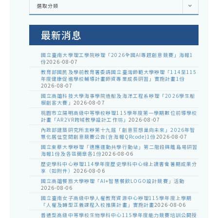
各
選取分類
處
室
公
告
最新消息
國立臺南大學理工學院辦理「2026全國AI專題創意競賽」海報1
份
2026-08-07
教育部國民及學前教育署委請國立臺灣師範大學辦理「114至115
年度健康促進學校輔導計畫師資專業成長研習」實施計畫1份
2026-08-07
國立高雄科技大學海事學院造船及海洋工程系辦理「2026學生船
模創客大賽」
2026-08-07
桃園市立陽明高級中等學校辦理115學年度第一學期數位前導學校
計畫「AR2VR跨域教學設計工作坊」
2026-08-07
內政部建築研究所主辦第十九屆「創意狂想巢向未來」2026年智
慧化居住空間創意競賽公告(含海報QRcode)1份
2026-08-07
國立東華大學辦理「適應運動共學行動站」第二階段與離島場研習
海報1份及各區簡章各1份
2026-08-06
歷史學科中心辦理114學年度歷史學科中心線上讀書會暑期成果分
享（如附件）
2026-08-06
國立高雄餐旅大學辦理「AI+智慧餐飲LOGO設計競賽」活動
2026-08-06
國立臺南女子高級中學人權教育資源中心辦理115學年度上學期
「人權及轉型正義課程入校推廣計畫」實施計畫
2026-08-06
普通型高級中等學校生物學科中心115學年度能力競賽培訓公開授