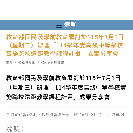
跳
轉
至
選單
主
教育部國民及學前教育署訂於115年7月1日
要
（星期三）辦理「114學年度高級中等學校
內
實施跨校遠距教學課程計畫」成果分享會
容
首頁
>
教職員資訊
>
教師研習與計畫
教育部國民及學前教育署訂於115年7月1日
（星期三）辦理「114學年度高級中等學校實
施跨校遠距教學課程計畫」成果分享會
Post
Post
Post
教師研習(校外)
/
教師研習與計畫
2026-06-12
教學組
category:
last
author:
modified:
說 明：