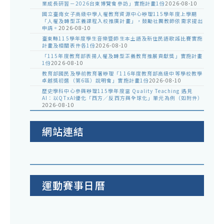
業成長研習－2026台東博覽會參訪」實施計畫1份
2026-08-10
國立臺南女子高級中學人權教育資源中心辦理115學年度上學期
「人權及轉型正義課程入校推廣計畫」，鼓勵社團教師依需求提出
申請。
2026-08-10
臺東縣115學年度學生音樂暨師生本土語及新住民語歌謠比賽實施
計畫及相關表件各1份
2026-08-10
「115年度教育部表揚人權及轉型正義教育推展貢獻獎」實施計畫
1份
2026-08-10
教育部國民及學前教育署辦理「116年度教育部高級中等學校教學
卓越獎初選（第6區）說明會」實施計畫1份
2026-08-10
歷史學科中心參與辦理115學年度當 Quality Teaching 遇見
AI：以QTxAI優化「西方／反西方與全球化」單元為例（如附件）
2026-08-10
網站連結
運動賽事日曆