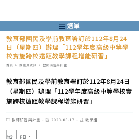
跳
轉
至
選單
主
教育部國民及學前教育署訂於112年8月24
要
日（星期四）辦理「112學年度高級中等學
內
校實施跨校遠距教學課程增能研習」
容
首頁
>
教職員資訊
>
教師研習與計畫
教育部國民及學前教育署訂於112年8月24日
（星期四）辦理「112學年度高級中等學校實
施跨校遠距教學課程增能研習」
Post
Post
Post
教師研習與計畫
2023-08-17
教學組
category:
last
author:
modified:
說
明：