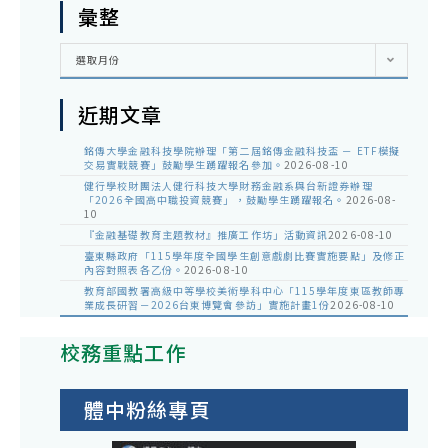
彙整
彙
選取月份
整
近期文章
銘傳大學金融科技學院辦理「第二屆銘傳金融科技盃 － ETF模擬
交易實戰競賽」鼓勵學生踴躍報名參加。
2026-08-10
健行學校財團法人健行科技大學財務金融系與台新證券辦理
「2026全國高中職投資競賽」，鼓勵學生踴躍報名。
2026-08-
10
『金融基礎教育主題教材』推廣工作坊」活動資訊
2026-08-10
臺東縣政府「115學年度全國學生創意戲劇比賽實施要點」及修正
內容對照表各乙份。
2026-08-10
教育部國教署高級中等學校美術學科中心「115學年度東區教師專
業成長研習－2026台東博覽會參訪」實施計畫1份
2026-08-10
校務重點工作
體中粉絲專頁