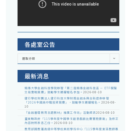
各處室公告
各
選取分類
處
室
公
告
最新消息
銘傳大學金融科技學院辦理「第二屆銘傳金融科技盃 － ETF模擬
交易實戰競賽」鼓勵學生踴躍報名參加。
2026-08-10
健行學校財團法人健行科技大學財務金融系與台新證券辦理
「2026全國高中職投資競賽」，鼓勵學生踴躍報名。
2026-08-
10
『金融基礎教育主題教材』推廣工作坊」活動資訊
2026-08-10
臺東縣政府「115學年度全國學生創意戲劇比賽實施要點」及修正
內容對照表各乙份。
2026-08-10
教育部國教署高級中等學校美術學科中心「115學年度東區教師專