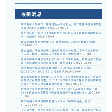
室
公
告
最新消息
國立東華大學辦理「適應運動共學行動站」第二階段與離島場研習
海報1份及各區簡章各1份
2026-08-06
歷史學科中心辦理114學年度歷史學科中心線上讀書會暑期成果分
享（如附件）
2026-08-06
國立高雄餐旅大學辦理「AI+智慧餐飲LOGO設計競賽」活動
2026-08-06
國立臺南女子高級中學人權教育資源中心辦理115學年度上學期
「人權及轉型正義課程入校推廣計畫」實施計畫
2026-08-06
普通型高級中等學校生物學科中心115學年度能力競賽培訓公開授
課「軟體動物解剖觀察與推理」實施計畫1份
2026-08-06
國立中山大學外國語文教學中心「2026年語文能力研習班
(2026/09 ~ 2026/12)」招生資訊
2026-08-06
國立彰化師範大學辦理「115年至116年普通暨技術型高中物理適
性教學教材開發計畫」之「115學年度全國高三暑假學測物理複習
計畫」，請高三學生踴躍報名參與。
2026-08-06
檢送國立臺灣師範大學辦理「Cool English 英語線上學習平臺
115年普技高教案簡報得獎作品實體分享會實施辦法」1份
2026-
08-06
國立高雄大學與泰國朱拉隆功大學合作辦理泰語能力檢定CU-
TFL
2026-08-06
「行政大樓三樓主計室外平台漏水整修一式」擬公開徵求原住民廠