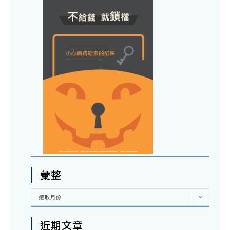
彙整
彙
選取月份
整
近期文章