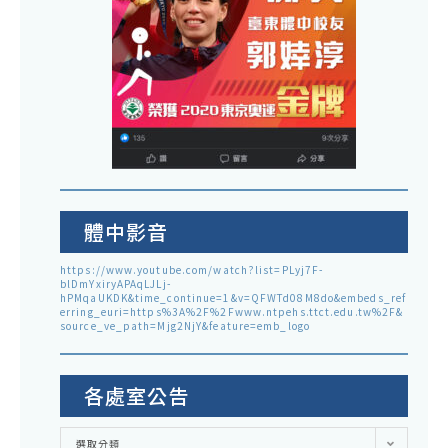
體中影音
https://www.youtube.com/watch?list=PLyj7F-
blDmYxiryAPAqLJLj-
hPMqaUKDK&time_continue=1&v=QFWTd08M8do&embeds_ref
erring_euri=https%3A%2F%2Fwww.ntpehs.ttct.edu.tw%2F&
source_ve_path=Mjg2NjY&feature=emb_logo
各處室公告
各
選取分類
處