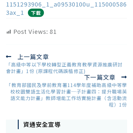
1151293906_1_a09530100u_115000586
3ax_1
下載
Post Views:
81
上一篇文章
Read
more
「高級中等以下學校轉型正義教育教學資源推廣研討
articles
會計畫」1份 (原課程代碼誤植修正)
下一篇文章
「教育部國民及學前教育署114學年度補助高級中等學
校校園雙語生活化學習計畫─子計畫四：提升職場英
語文能力計畫」教師增能工作坊實施計畫（含活動流
程）1份
資通安全宣導