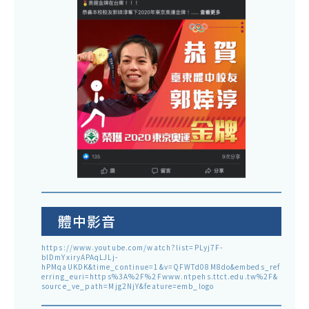
體中影音
https://www.youtube.com/watch?list=PLyj7F-
blDmYxiryAPAqLJLj-
hPMqaUKDK&time_continue=1&v=QFWTd08M8do&embeds_ref
erring_euri=https%3A%2F%2Fwww.ntpehs.ttct.edu.tw%2F&
source_ve_path=Mjg2NjY&feature=emb_logo