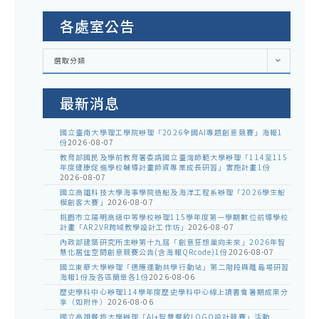
各處室公告
各
選取分類
處
室
公
告
最新消息
國立臺南大學理工學院辦理「2026全國AI專題創意競賽」海報1
份
2026-08-07
教育部國民及學前教育署委請國立臺灣師範大學辦理「114至115
年度健康促進學校輔導計畫師資專業成長研習」實施計畫1份
2026-08-07
國立高雄科技大學海事學院造船及海洋工程系辦理「2026學生船
模創客大賽」
2026-08-07
桃園市立陽明高級中等學校辦理115學年度第一學期數位前導學校
計畫「AR2VR跨域教學設計工作坊」
2026-08-07
內政部建築研究所主辦第十九屆「創意狂想巢向未來」2026年智
慧化居住空間創意競賽公告(含海報QRcode)1份
2026-08-07
國立東華大學辦理「適應運動共學行動站」第二階段與離島場研習
海報1份及各區簡章各1份
2026-08-06
歷史學科中心辦理114學年度歷史學科中心線上讀書會暑期成果分
享（如附件）
2026-08-06
國立高雄餐旅大學辦理「AI+智慧餐飲LOGO設計競賽」活動