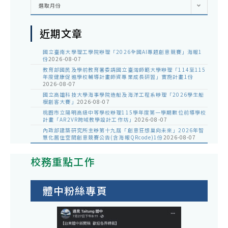
選取月份
整
近期文章
國立臺南大學理工學院辦理「2026全國AI專題創意競賽」海報1
份
2026-08-07
教育部國民及學前教育署委請國立臺灣師範大學辦理「114至115
年度健康促進學校輔導計畫師資專業成長研習」實施計畫1份
2026-08-07
國立高雄科技大學海事學院造船及海洋工程系辦理「2026學生船
模創客大賽」
2026-08-07
桃園市立陽明高級中等學校辦理115學年度第一學期數位前導學校
計畫「AR2VR跨域教學設計工作坊」
2026-08-07
內政部建築研究所主辦第十九屆「創意狂想巢向未來」2026年智
慧化居住空間創意競賽公告(含海報QRcode)1份
2026-08-07
校務重點工作
體中粉絲專頁