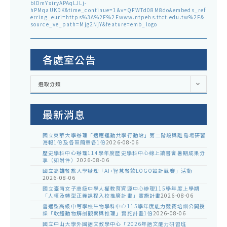
blDmYxiryAPAqLJLj-
hPMqaUKDK&time_continue=1&v=QFWTd08M8do&embeds_ref
erring_euri=https%3A%2F%2Fwww.ntpehs.ttct.edu.tw%2F&
source_ve_path=Mjg2NjY&feature=emb_logo
各處室公告
各
選取分類
處
室
公
告
最新消息
國立東華大學辦理「適應運動共學行動站」第二階段與離島場研習
海報1份及各區簡章各1份
2026-08-06
歷史學科中心辦理114學年度歷史學科中心線上讀書會暑期成果分
享（如附件）
2026-08-06
國立高雄餐旅大學辦理「AI+智慧餐飲LOGO設計競賽」活動
2026-08-06
國立臺南女子高級中學人權教育資源中心辦理115學年度上學期
「人權及轉型正義課程入校推廣計畫」實施計畫
2026-08-06
普通型高級中等學校生物學科中心115學年度能力競賽培訓公開授
課「軟體動物解剖觀察與推理」實施計畫1份
2026-08-06
國立中山大學外國語文教學中心「2026年語文能力研習班