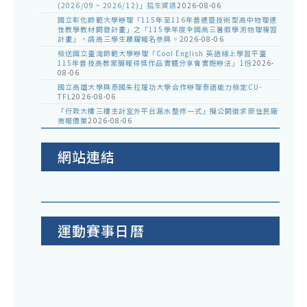
(2026/09 ~ 2026/12)」招生資訊
2026-08-06
國立彰化師範大學辦理「115年至116年普通暨技術型高中物理適
性教學教材開發計畫」之「115學年度全國高三暑假學測物理複習
計畫」，請高三學生踴躍報名參與。
2026-08-06
檢送國立臺灣師範大學辦理「Cool English 英語線上學習平臺
115年普技高教案簡報得獎作品實體分享會實施辦法」1份
2026-
08-06
國立高雄大學與泰國朱拉隆功大學合作辦理泰語能力檢定CU-
TFL
2026-08-06
「行政大樓三樓主計室外平台漏水整修一式」擬公開徵求原住民廠
商報價單
2026-08-06
網站連結
運動賽事日曆