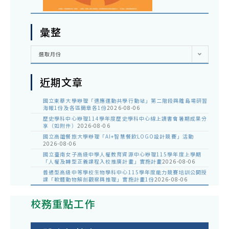
彙整
彙
選取月份
整
近期文章
國立東華大學辦理「適應運動共學行動站」第二階段與離島場研習
海報1份及各區簡章各1份
2026-08-06
歷史學科中心辦理114學年度歷史學科中心線上讀書會暑期成果分
享（如附件）
2026-08-06
國立高雄餐旅大學辦理「AI+智慧餐飲LOGO設計競賽」活動
2026-08-06
國立臺南女子高級中學人權教育資源中心辦理115學年度上學期
「人權及轉型正義課程入校推廣計畫」實施計畫
2026-08-06
普通型高級中等學校生物學科中心115學年度能力競賽培訓公開授
課「軟體動物解剖觀察與推理」實施計畫1份
2026-08-06
校務重點工作