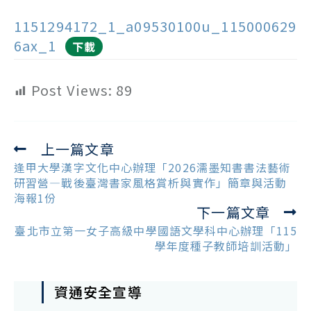
1151294172_1_a09530100u_115000629
6ax_1
下載
Post Views:
89
上一篇文章
Read
more
逢甲大學漢字文化中心辦理「2026濡墨知書書法藝術
articles
研習營—戰後臺灣書家風格賞析與實作」簡章與活動
海報1份
下一篇文章
臺北市立第一女子高級中學國語文學科中心辦理「115
學年度種子教師培訓活動」
資通安全宣導