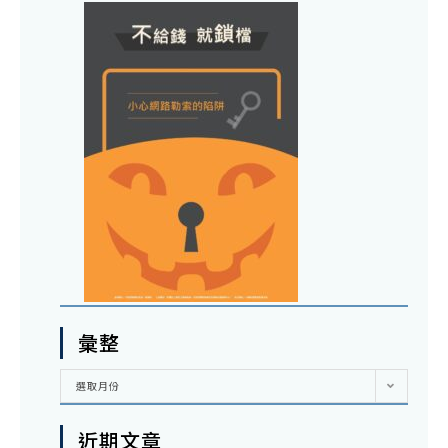
彙整
彙
選取月份
整
近期文章