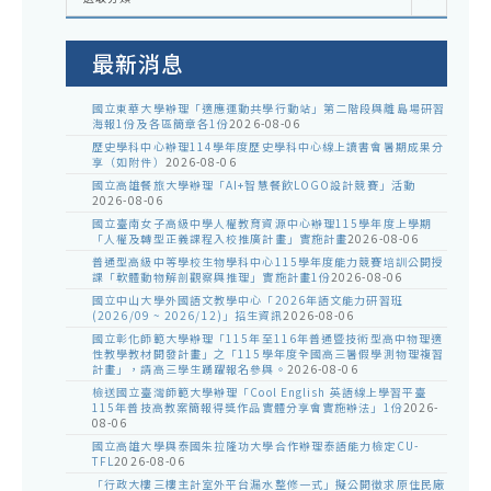
處
室
公
告
最新消息
國立東華大學辦理「適應運動共學行動站」第二階段與離島場研習
海報1份及各區簡章各1份
2026-08-06
歷史學科中心辦理114學年度歷史學科中心線上讀書會暑期成果分
享（如附件）
2026-08-06
國立高雄餐旅大學辦理「AI+智慧餐飲LOGO設計競賽」活動
2026-08-06
國立臺南女子高級中學人權教育資源中心辦理115學年度上學期
「人權及轉型正義課程入校推廣計畫」實施計畫
2026-08-06
普通型高級中等學校生物學科中心115學年度能力競賽培訓公開授
課「軟體動物解剖觀察與推理」實施計畫1份
2026-08-06
國立中山大學外國語文教學中心「2026年語文能力研習班
(2026/09 ~ 2026/12)」招生資訊
2026-08-06
國立彰化師範大學辦理「115年至116年普通暨技術型高中物理適
性教學教材開發計畫」之「115學年度全國高三暑假學測物理複習
計畫」，請高三學生踴躍報名參與。
2026-08-06
檢送國立臺灣師範大學辦理「Cool English 英語線上學習平臺
115年普技高教案簡報得獎作品實體分享會實施辦法」1份
2026-
08-06
國立高雄大學與泰國朱拉隆功大學合作辦理泰語能力檢定CU-
TFL
2026-08-06
「行政大樓三樓主計室外平台漏水整修一式」擬公開徵求原住民廠