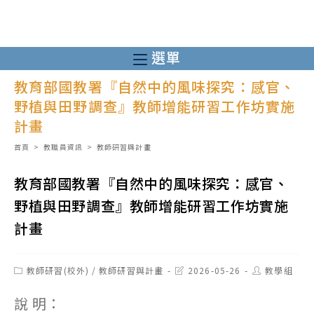
跳
轉
至
選單
主
教育部國教署『自然中的風味探究：感官、
要
野植與田野調查』教師增能研習工作坊實施
內
計畫
容
首頁
>
教職員資訊
>
教師研習與計畫
教育部國教署『自然中的風味探究：感官、
野植與田野調查』教師增能研習工作坊實施
計畫
Post
Post
Post
教師研習(校外)
/
教師研習與計畫
2026-05-26
教學組
category:
last
author:
modified:
說 明：