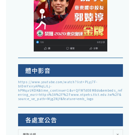
體中影音
https://www.youtube.com/watch?list=PLyj7F-
blDmYxiryAPAqLJLj-
hPMqaUKDK&time_continue=1&v=QFWTd08M8do&embeds_ref
erring_euri=https%3A%2F%2Fwww.ntpehs.ttct.edu.tw%2F&
source_ve_path=Mjg2NjY&feature=emb_logo
各處室公告
各
選取分類