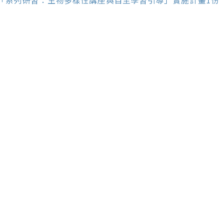
ticles
「系列研習：生物多樣性講座與自主學習引導」實施計畫1