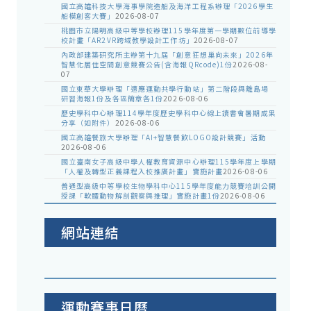
國立高雄科技大學海事學院造船及海洋工程系辦理「2026學生
船模創客大賽」
2026-08-07
桃園市立陽明高級中等學校辦理115學年度第一學期數位前導學
校計畫「AR2VR跨域教學設計工作坊」
2026-08-07
內政部建築研究所主辦第十九屆「創意狂想巢向未來」2026年
智慧化居住空間創意競賽公告(含海報QRcode)1份
2026-08-
07
國立東華大學辦理「適應運動共學行動站」第二階段與離島場
研習海報1份及各區簡章各1份
2026-08-06
歷史學科中心辦理114學年度歷史學科中心線上讀書會暑期成果
分享（如附件）
2026-08-06
國立高雄餐旅大學辦理「AI+智慧餐飲LOGO設計競賽」活動
2026-08-06
國立臺南女子高級中學人權教育資源中心辦理115學年度上學期
「人權及轉型正義課程入校推廣計畫」實施計畫
2026-08-06
普通型高級中等學校生物學科中心115學年度能力競賽培訓公開
授課「軟體動物解剖觀察與推理」實施計畫1份
2026-08-06
網站連結
運動賽事日曆