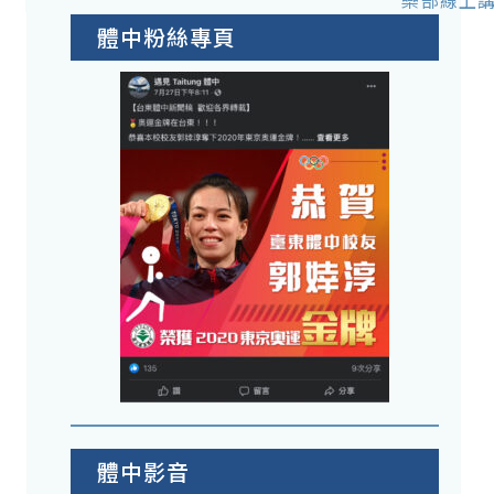
份
樂部線上
體中粉絲專頁
體中影音