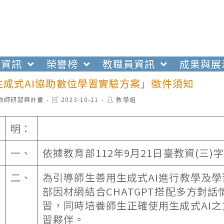
生資訊
榮譽榜
教職員資訊
成果與展
生成式AI協助數位學習實驗方案」徵件須知
t
Post
Post
教師研習與計畫
2023-10-11
教學組
egory:
last
author:
modified:
明：
一、
依據教育部112年9月21日臺教資(三)字
二、
為引導師生善用生成式AI進行教學及
部因材網結合CHATGPT搭配多方對
習，同時培養師生正確使用生成式AI之
習夥伴。