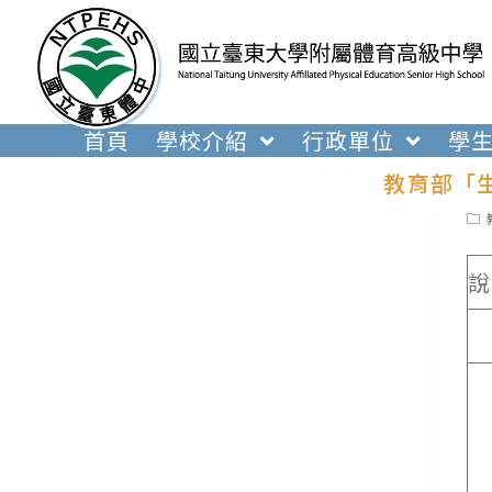
跳
轉
至
主
要
首頁
學校介紹
行政單位
學
內
教育部「
容
Pos
cat
說