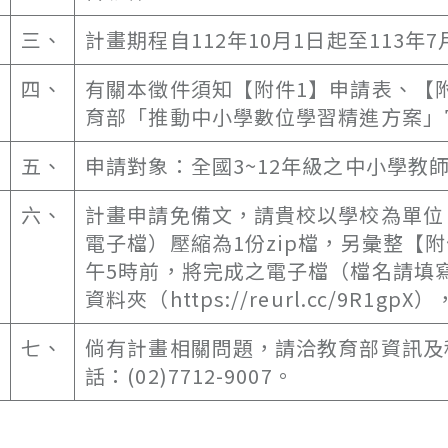
三、
計畫期程自112年10月1日起至113年7
四、
有關本徵件須知【附件1】申請表、【
育部「推動中小學數位學習精進方案」官網(ht
五、
申請對象：全國3~12年級之中小學教
六、
計畫申請免備文，請貴校以學校為單位
電子檔）壓縮為1份zip檔，另彙整【附
午5時前，將完成之電子檔（檔名請填
資料夾（https://reurl.cc/9R1
七、
倘有計畫相關問題，請洽教育部資訊及
話：(02)7712-9007。