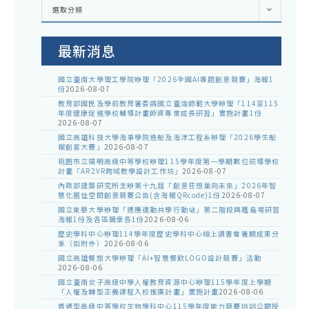
各
選取分類
處
室
公
告
最新消息
國立臺南大學理工學院辦理「2026全國AI專題創意競賽」海報1
份
2026-08-07
教育部國民及學前教育署委請國立臺灣師範大學辦理「114至115
年度健康促進學校輔導計畫師資專業成長研習」實施計畫1份
2026-08-07
國立高雄科技大學海事學院造船及海洋工程系辦理「2026學生船
模創客大賽」
2026-08-07
桃園市立陽明高級中等學校辦理115學年度第一學期數位前導學校
計畫「AR2VR跨域教學設計工作坊」
2026-08-07
內政部建築研究所主辦第十九屆「創意狂想巢向未來」2026年智
慧化居住空間創意競賽公告(含海報QRcode)1份
2026-08-07
國立東華大學辦理「適應運動共學行動站」第二階段與離島場研習
海報1份及各區簡章各1份
2026-08-06
歷史學科中心辦理114學年度歷史學科中心線上讀書會暑期成果分
享（如附件）
2026-08-06
國立高雄餐旅大學辦理「AI+智慧餐飲LOGO設計競賽」活動
2026-08-06
國立臺南女子高級中學人權教育資源中心辦理115學年度上學期
「人權及轉型正義課程入校推廣計畫」實施計畫
2026-08-06
普通型高級中等學校生物學科中心115學年度能力競賽培訓公開授