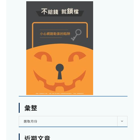
彙整
彙
選取月份
整
近期文章