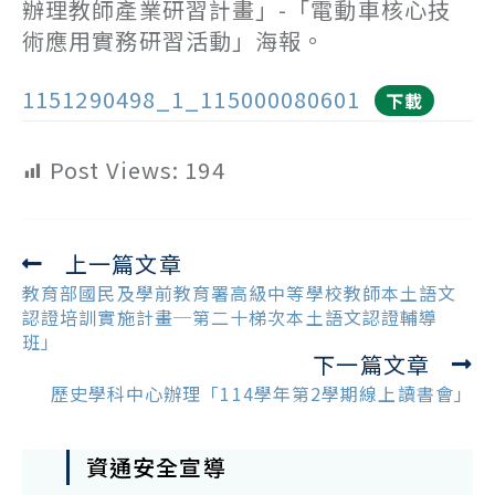
辦理教師產業研習計畫」-「電動車核心技
術應用實務研習活動」海報。
1151290498_1_115000080601
下載
Post Views:
194
上一篇文章
Read
more
教育部國民及學前教育署高級中等學校教師本土語文
articles
認證培訓實施計畫─第二十梯次本土語文認證輔導
班」
下一篇文章
歷史學科中心辦理「114學年第2學期線上讀書會」
資通安全宣導