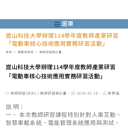
跳
轉
至
選單
主
崑山科技大學辦理114學年度教師產業研習
要
「電動車核心技術應用實務研習活動」
內
容
首頁
>
教職員資訊
>
教師研習與計畫
崑山科技大學辦理114學年度教師產業研習
「電動車核心技術應用實務研習活動」
Post
Post
Post
教師研習(校外)
/
教師研習與計畫
2026-01-16
教學組
category:
last
author:
modified:
說 明：
一、 本次教師研習課程特別針對人車互動、
智慧車載系統、電能管理系統應用與測試、