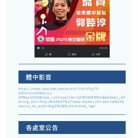
體中影音
https://www.youtube.com/watch?list=PLyj7F-
blDmYxiryAPAqLJLj-
hPMqaUKDK&time_continue=1&v=QFWTd08M8do&embeds_ref
erring_euri=https%3A%2F%2Fwww.ntpehs.ttct.edu.tw%2F&
source_ve_path=Mjg2NjY&feature=emb_logo
各處室公告