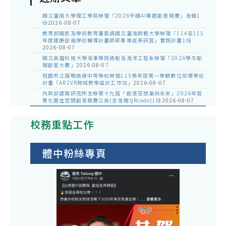
國立臺南大學理工學院辦理「2026全國AI專題創意競賽」海報1
份
2026-08-07
教育部國民及學前教育署委請國立臺灣師範大學辦理「114至115
年度健康促進學校輔導計畫師資專業成長研習」實施計畫1份
2026-08-07
國立高雄科技大學海事學院造船及海洋工程系辦理「2026學生船
模創客大賽」
2026-08-07
桃園市立陽明高級中等學校辦理115學年度第一學期數位前導學校
計畫「AR2VR跨域教學設計工作坊」
2026-08-07
內政部建築研究所主辦第十九屆「創意狂想巢向未來」2026年智
慧化居住空間創意競賽公告(含海報QRcode)1份
2026-08-07
校務重點工作
體中粉絲專頁