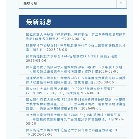
選取分類
處
室
公
告
最新消息
國立東華大學辦理「適應運動共學行動站」第二階段與離島場研習
海報1份及各區簡章各1份
2026-08-06
歷史學科中心辦理114學年度歷史學科中心線上讀書會暑期成果分
享（如附件）
2026-08-06
國立高雄餐旅大學辦理「AI+智慧餐飲LOGO設計競賽」活動
2026-08-06
國立臺南女子高級中學人權教育資源中心辦理115學年度上學期
「人權及轉型正義課程入校推廣計畫」實施計畫
2026-08-06
普通型高級中等學校生物學科中心115學年度能力競賽培訓公開授
課「軟體動物解剖觀察與推理」實施計畫1份
2026-08-06
國立中山大學外國語文教學中心「2026年語文能力研習班
(2026/09 ~ 2026/12)」招生資訊
2026-08-06
國立彰化師範大學辦理「115年至116年普通暨技術型高中物理適
性教學教材開發計畫」之「115學年度全國高三暑假學測物理複習
計畫」，請高三學生踴躍報名參與。
2026-08-06
檢送國立臺灣師範大學辦理「Cool English 英語線上學習平臺
115年普技高教案簡報得獎作品實體分享會實施辦法」1份
2026-
08-06
國立高雄大學與泰國朱拉隆功大學合作辦理泰語能力檢定CU-
TFL
2026-08-06