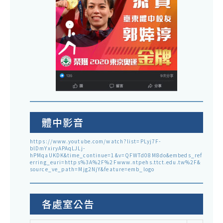
體中影音
https://www.youtube.com/watch?list=PLyj7F-
blDmYxiryAPAqLJLj-
hPMqaUKDK&time_continue=1&v=QFWTd08M8do&embeds_ref
erring_euri=https%3A%2F%2Fwww.ntpehs.ttct.edu.tw%2F&
source_ve_path=Mjg2NjY&feature=emb_logo
各處室公告
各