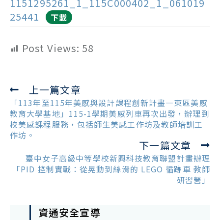
1151295261_1_115C000402_1_061019
25441
下載
Post Views:
58
上一篇文章
Read
more
「113年至115年美感與設計課程創新計畫—東區美感
articles
教育大學基地」115-1學期美感列車再次出發，辦理到
校美感課程服務，包括師生美感工作坊及教師培訓工
作坊。
下一篇文章
臺中女子高級中等學校新興科技教育聯盟計畫辦理
「PID 控制實戰：從晃動到絲滑的 LEGO 循跡車 教師
研習營」
資通安全宣導