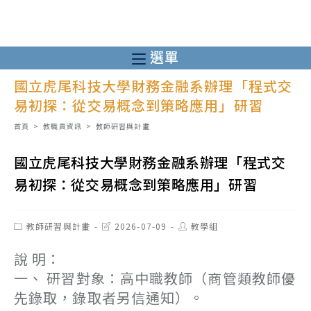
跳
轉
至
選單
主
國立虎尾科技大學財務金融系辦理「程式交
要
易初探：從交易概念到策略應用」研習
內
容
首頁
>
教職員資訊
>
教師研習與計畫
國立虎尾科技大學財務金融系辦理「程式交
易初探：從交易概念到策略應用」研習
Post
Post
Post
教師研習與計畫
2026-07-09
教學組
category:
last
author:
modified:
說 明：
一、 研習對象：高中職教師（商管類教師優
先錄取，錄取者另信通知）。