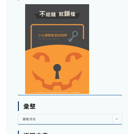
彙整
彙
選取月份
整