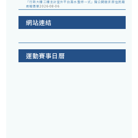
「行政大樓三樓主計室外平台漏水整修一式」擬公開徵求原住民廠
商報價單
2026-08-06
網站連結
運動賽事日曆