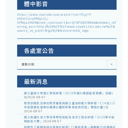
體中影音
https://www.youtube.com/watch?list=PLyj7F-
blDmYxiryAPAqLJLj-
hPMqaUKDK&time_continue=1&v=QFWTd08M8do&embeds_ref
erring_euri=https%3A%2F%2Fwww.ntpehs.ttct.edu.tw%2F&
source_ve_path=Mjg2NjY&feature=emb_logo
各處室公告
各
選取分類
處
室
公
告
最新消息
國立臺南大學理工學院辦理「2026全國AI專題創意競賽」海報1
份
2026-08-07
教育部國民及學前教育署委請國立臺灣師範大學辦理「114至115
年度健康促進學校輔導計畫師資專業成長研習」實施計畫1份
2026-08-07
國立高雄科技大學海事學院造船及海洋工程系辦理「2026學生船
模創客大賽」
2026-08-07
桃園市立陽明高級中等學校辦理115學年度第一學期數位前導學校