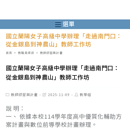
跳
轉
至
選單
主
國立蘭陽女子高級中學辦理「走過南門口：
要
從金銀島到神農山」教師工作坊
內
容
首頁
>
教職員資訊
>
教師研習與計畫
國立蘭陽女子高級中學辦理「走過南門口：
從金銀島到神農山」教師工作坊
Post
Post
Post
教師研習與計畫
2025-11-09
教學組
category:
last
author:
modified:
說 明：
一、 依據本校114學年度高中優質化輔助方
案計畫與數位前導學校計畫辦理。