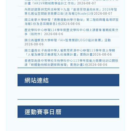
計畫「AR2VR跨域教學設計工作坊」
2026-08-07
內政部建築研究所主辦第十九屆「創意狂想巢向未來」2026年智
慧化居住空間創意競賽公告(含海報QRcode)1份
2026-08-07
國立東華大學辦理「適應運動共學行動站」第二階段與離島場研習
海報1份及各區簡章各1份
2026-08-06
歷史學科中心辦理114學年度歷史學科中心線上讀書會暑期成果分
享（如附件）
2026-08-06
國立高雄餐旅大學辦理「AI+智慧餐飲LOGO設計競賽」活動
2026-08-06
國立臺南女子高級中學人權教育資源中心辦理115學年度上學期
「人權及轉型正義課程入校推廣計畫」實施計畫
2026-08-06
普通型高級中等學校生物學科中心115學年度能力競賽培訓公開授
課「軟體動物解剖觀察與推理」實施計畫1份
2026-08-06
網站連結
運動賽事日曆