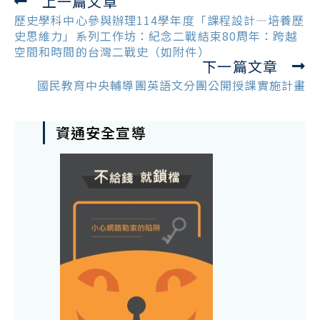
上一篇文章
Read
more
歷史學科中心參與辦理114學年度「課程設計—培養歷
articles
史思維力」系列工作坊：紀念二戰結束80周年：跨越
空間和時間的台灣二戰史（如附件）
下一篇文章
國民教育中央輔導團英語文分團公開授課實施計畫
資通安全宣導