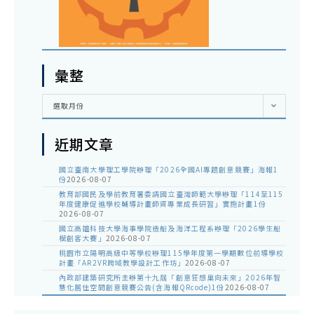
彙整
彙
選取月份
整
近期文章
國立臺南大學理工學院辦理「2026全國AI專題創意競賽」海報1
份
2026-08-07
教育部國民及學前教育署委請國立臺灣師範大學辦理「114至115
年度健康促進學校輔導計畫師資專業成長研習」實施計畫1份
2026-08-07
國立高雄科技大學海事學院造船及海洋工程系辦理「2026學生船
模創客大賽」
2026-08-07
桃園市立陽明高級中等學校辦理115學年度第一學期數位前導學校
計畫「AR2VR跨域教學設計工作坊」
2026-08-07
內政部建築研究所主辦第十九屆「創意狂想巢向未來」2026年智
慧化居住空間創意競賽公告(含海報QRcode)1份
2026-08-07