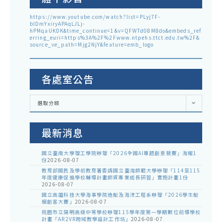
https://www.youtube.com/watch?list=PLyj7F-
blDmYxiryAPAqLJLj-
hPMqaUKDK&time_continue=1&v=QFWTd08M8do&embeds_ref
erring_euri=https%3A%2F%2Fwww.ntpehs.ttct.edu.tw%2F&
source_ve_path=Mjg2NjY&feature=emb_logo
各處室公告
各
選取分類
處
室
公
告
最新消息
國立臺南大學理工學院辦理「2026全國AI專題創意競賽」海報1
份
2026-08-07
教育部國民及學前教育署委請國立臺灣師範大學辦理「114至115
年度健康促進學校輔導計畫師資專業成長研習」實施計畫1份
2026-08-07
國立高雄科技大學海事學院造船及海洋工程系辦理「2026學生船
模創客大賽」
2026-08-07
桃園市立陽明高級中等學校辦理115學年度第一學期數位前導學校
計畫「AR2VR跨域教學設計工作坊」
2026-08-07