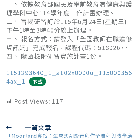
一、 依據教育部國民及學前教育署健康與護
理學科中心114學年度工作計畫辦理。
二、 旨揭研習訂於115年6月24日(星期三)
下午1時至3時40分線上辦理。
三、 報名方式：請登入「全國教師在職進修
資訊網」完成報名，課程代碼：5180267。
四、 隨函檢附研習實施計畫1份。
1151293640_1_a102x0000u_115000356
4ax_1
下載
Post Views:
117
上一篇文章
Read
more
「Moonland實戰：生成式AI影音創作全流程與教學應