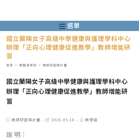
跳
轉
至
選單
主
國立蘭陽女子高級中學健康與護理學科中心
要
辦理「正向心理健康促進教學」教師增能研
內
習
容
首頁
>
教職員資訊
>
教師研習與計畫
國立蘭陽女子高級中學健康與護理學科中心
辦理「正向心理健康促進教學」教師增能研
習
Post
Post
Post
教師研習與計畫
2026-05-10
教學組
category:
last
author:
modified:
說 明：