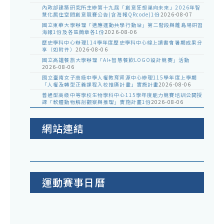
內政部建築研究所主辦第十九屆「創意狂想巢向未來」2026年智
慧化居住空間創意競賽公告(含海報QRcode)1份
2026-08-07
國立東華大學辦理「適應運動共學行動站」第二階段與離島場研習
海報1份及各區簡章各1份
2026-08-06
歷史學科中心辦理114學年度歷史學科中心線上讀書會暑期成果分
享（如附件）
2026-08-06
國立高雄餐旅大學辦理「AI+智慧餐飲LOGO設計競賽」活動
2026-08-06
國立臺南女子高級中學人權教育資源中心辦理115學年度上學期
「人權及轉型正義課程入校推廣計畫」實施計畫
2026-08-06
普通型高級中等學校生物學科中心115學年度能力競賽培訓公開授
課「軟體動物解剖觀察與推理」實施計畫1份
2026-08-06
網站連結
運動賽事日曆