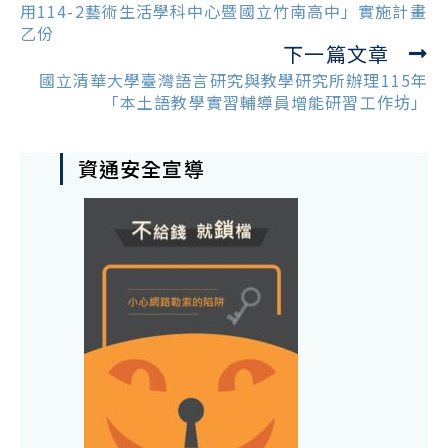
articles
用114-2藝術生活學科中心暨國立竹南高中」實施計畫
乙份
下一篇文章
國立清華大學臺灣語言研究與教學研究所辦理115年
「本土語教學實習輔導員增能研習工作坊」
資通安全宣導