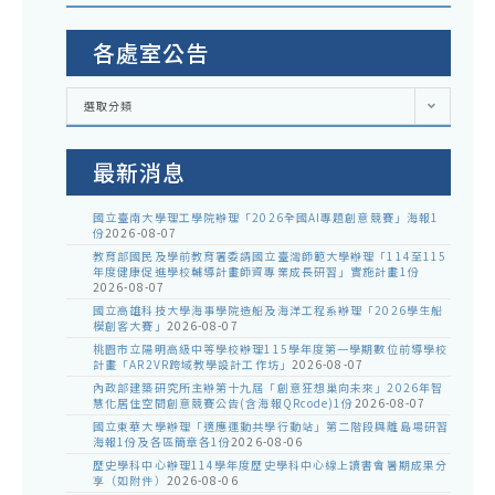
各處室公告
各
選取分類
處
室
公
告
最新消息
國立臺南大學理工學院辦理「2026全國AI專題創意競賽」海報1
份
2026-08-07
教育部國民及學前教育署委請國立臺灣師範大學辦理「114至115
年度健康促進學校輔導計畫師資專業成長研習」實施計畫1份
2026-08-07
國立高雄科技大學海事學院造船及海洋工程系辦理「2026學生船
模創客大賽」
2026-08-07
桃園市立陽明高級中等學校辦理115學年度第一學期數位前導學校
計畫「AR2VR跨域教學設計工作坊」
2026-08-07
內政部建築研究所主辦第十九屆「創意狂想巢向未來」2026年智
慧化居住空間創意競賽公告(含海報QRcode)1份
2026-08-07
國立東華大學辦理「適應運動共學行動站」第二階段與離島場研習
海報1份及各區簡章各1份
2026-08-06
歷史學科中心辦理114學年度歷史學科中心線上讀書會暑期成果分
享（如附件）
2026-08-06