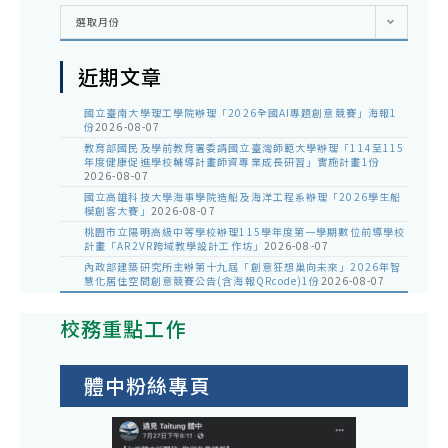
彙
選取月份
整
近期文章
國立臺南大學理工學院辦理「2026全國AI專題創意競賽」海報1
份
2026-08-07
教育部國民及學前教育署委請國立臺灣師範大學辦理「114至115
年度健康促進學校輔導計畫師資專業成長研習」實施計畫1份
2026-08-07
國立高雄科技大學海事學院造船及海洋工程系辦理「2026學生船
模創客大賽」
2026-08-07
桃園市立陽明高級中等學校辦理115學年度第一學期數位前導學校
計畫「AR2VR跨域教學設計工作坊」
2026-08-07
內政部建築研究所主辦第十九屆「創意狂想巢向未來」2026年智
慧化居住空間創意競賽公告(含海報QRcode)1份
2026-08-07
校務重點工作
體中粉絲專頁