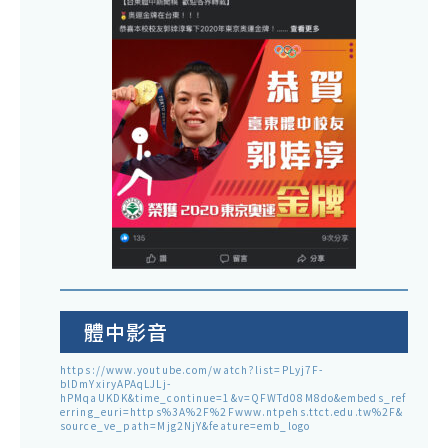
體中影音
https://www.youtube.com/watch?list=PLyj7F-
blDmYxiryAPAqLJLj-
hPMqaUKDK&time_continue=1&v=QFWTd08M8do&embeds_ref
erring_euri=https%3A%2F%2Fwww.ntpehs.ttct.edu.tw%2F&
source_ve_path=Mjg2NjY&feature=emb_logo