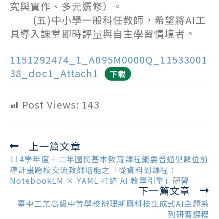
究與實作、多元選修）。
(五)中小學一般科任教師，希望將AI工
具導入課堂即時評量與自主學習情境者。
1151292474_1_A095M0000Q_11533001
38_doc1_Attach1
下載
Post Views:
143
上一篇文章
Read
more
114學年度十二年國民基本教育課程綱要普通型數位前
articles
導計畫跨校交流教師增能之「從資料到課程：
NotebookLM × YAML 打造 AI 教學引擎」研習
下一篇文章
臺中工業高級中等學校辦理新興科技生成式AI主題系
列研習課程