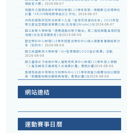
模創客大賽」
2026-08-07
桃園市立陽明高級中等學校辦理115學年度第一學期數位前導學校
計畫「AR2VR跨域教學設計工作坊」
2026-08-07
內政部建築研究所主辦第十九屆「創意狂想巢向未來」2026年智
慧化居住空間創意競賽公告(含海報QRcode)1份
2026-08-07
國立東華大學辦理「適應運動共學行動站」第二階段與離島場研習
海報1份及各區簡章各1份
2026-08-06
歷史學科中心辦理114學年度歷史學科中心線上讀書會暑期成果分
享（如附件）
2026-08-06
國立高雄餐旅大學辦理「AI+智慧餐飲LOGO設計競賽」活動
2026-08-06
國立臺南女子高級中學人權教育資源中心辦理115學年度上學期
「人權及轉型正義課程入校推廣計畫」實施計畫
2026-08-06
普通型高級中等學校生物學科中心115學年度能力競賽培訓公開授
課「軟體動物解剖觀察與推理」實施計畫1份
2026-08-06
網站連結
運動賽事日曆