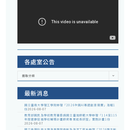
各處室公告
各
選取分類
處
室
公
告
最新消息
國立臺南大學理工學院辦理「2026全國AI專題創意競賽」海報1
份
2026-08-07
教育部國民及學前教育署委請國立臺灣師範大學辦理「114至115
年度健康促進學校輔導計畫師資專業成長研習」實施計畫1份
2026-08-07
國立高雄科技大學海事學院造船及海洋工程系辦理「2026學生船