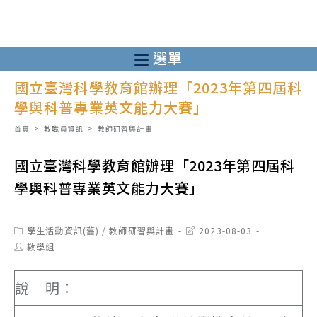
跳
轉
至
選單
主
國立臺灣科學教育館辦理「2023年第四屆科
要
學與科普專業英文能力大賽」
內
容
首頁
>
教職員資訊
>
教師研習與計畫
國立臺灣科學教育館辦理「2023年第四屆科
學與科普專業英文能力大賽」
Post
Post
學生活動資訊(舊)
/
教師研習與計畫
2023-08-03
category:
last
Post
教學組
modified:
author:
說
明：