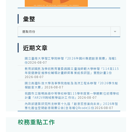
彙整
彙
選取月份
整
近期文章
國立臺南大學理工學院辦理「2026全國AI專題創意競賽」海報1
份
2026-08-07
教育部國民及學前教育署委請國立臺灣師範大學辦理「114至115
年度健康促進學校輔導計畫師資專業成長研習」實施計畫1份
2026-08-07
國立高雄科技大學海事學院造船及海洋工程系辦理「2026學生船
模創客大賽」
2026-08-07
桃園市立陽明高級中等學校辦理115學年度第一學期數位前導學校
計畫「AR2VR跨域教學設計工作坊」
2026-08-07
內政部建築研究所主辦第十九屆「創意狂想巢向未來」2026年智
慧化居住空間創意競賽公告(含海報QRcode)1份
2026-08-07
校務重點工作