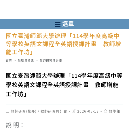
跳
轉
至
選單
主
國立臺灣師範大學辦理「114學年度高級中
要
等學校英語文課程全英語授課計畫─教師增
內
能工作坊」
容
首頁
>
教職員資訊
>
教師研習與計畫
國立臺灣師範大學辦理「114學年度高級中等
學校英語文課程全英語授課計畫─教師增能
工作坊」
Post
Post
Post
教師研習(校外)
/
教師研習與計畫
2026-05-13
教學組
category:
last
author:
modified:
說 明：