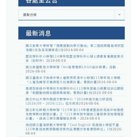
各
選取分類
處
室
公
告
最新消息
國立東華大學辦理「適應運動共學行動站」第二階段與離島場研習
海報1份及各區簡章各1份
2026-08-06
歷史學科中心辦理114學年度歷史學科中心線上讀書會暑期成果分
享（如附件）
2026-08-06
國立高雄餐旅大學辦理「AI+智慧餐飲LOGO設計競賽」活動
2026-08-06
國立臺南女子高級中學人權教育資源中心辦理115學年度上學期
「人權及轉型正義課程入校推廣計畫」實施計畫
2026-08-06
普通型高級中等學校生物學科中心115學年度能力競賽培訓公開授
課「軟體動物解剖觀察與推理」實施計畫1份
2026-08-06
國立中山大學外國語文教學中心「2026年語文能力研習班
(2026/09 ~ 2026/12)」招生資訊
2026-08-06
國立彰化師範大學辦理「115年至116年普通暨技術型高中物理適
性教學教材開發計畫」之「115學年度全國高三暑假學測物理複習
計畫」，請高三學生踴躍報名參與。
2026-08-06
檢送國立臺灣師範大學辦理「Cool English 英語線上學習平臺
115年普技高教案簡報得獎作品實體分享會實施辦法」1份
2026-
08-06