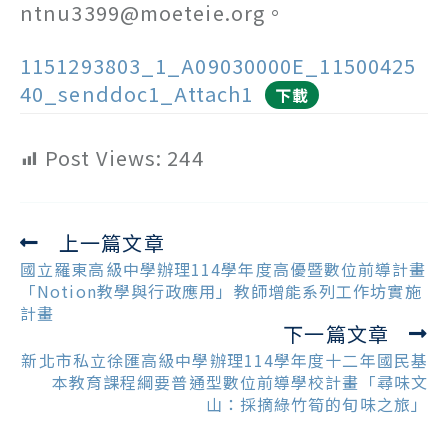
ntnu3399@moeteie.org。
1151293803_1_A09030000E_11500425
40_senddoc1_Attach1
下載
Post Views:
244
上一篇文章
Read
more
國立羅東高級中學辦理114學年度高優暨數位前導計畫
articles
「Notion教學與行政應用」教師增能系列工作坊實施
計畫
下一篇文章
新北市私立徐匯高級中學辦理114學年度十二年國民基
本教育課程綱要普通型數位前導學校計畫「尋味文
山：採摘綠竹筍的旬味之旅」