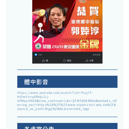
體中影音
https://www.youtube.com/watch?list=PLyj7F-
blDmYxiryAPAqLJLj-
hPMqaUKDK&time_continue=1&v=QFWTd08M8do&embeds_ref
erring_euri=https%3A%2F%2Fwww.ntpehs.ttct.edu.tw%2F&
source_ve_path=Mjg2NjY&feature=emb_logo
各處室公告