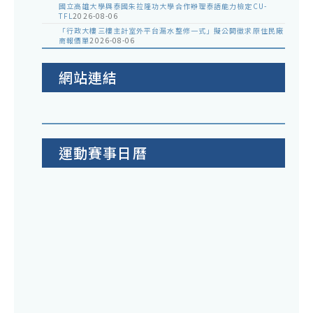
國立高雄大學與泰國朱拉隆功大學合作辦理泰語能力檢定CU-
TFL
2026-08-06
「行政大樓三樓主計室外平台漏水整修一式」擬公開徵求原住民廠
商報價單
2026-08-06
網站連結
運動賽事日曆