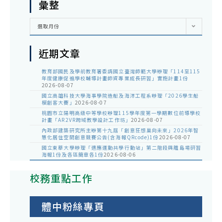
彙整
彙
選取月份
整
近期文章
教育部國民及學前教育署委請國立臺灣師範大學辦理「114至115
年度健康促進學校輔導計畫師資專業成長研習」實施計畫1份
2026-08-07
國立高雄科技大學海事學院造船及海洋工程系辦理「2026學生船
模創客大賽」
2026-08-07
桃園市立陽明高級中等學校辦理115學年度第一學期數位前導學校
計畫「AR2VR跨域教學設計工作坊」
2026-08-07
內政部建築研究所主辦第十九屆「創意狂想巢向未來」2026年智
慧化居住空間創意競賽公告(含海報QRcode)1份
2026-08-07
國立東華大學辦理「適應運動共學行動站」第二階段與離島場研習
海報1份及各區簡章各1份
2026-08-06
校務重點工作
體中粉絲專頁