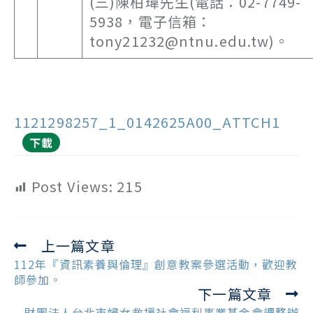
(三)陳柏瑋先生(電話：02-7749-
5938，電子信箱：
tony21232@ntnu.edu.tw)。
1121298257_1_0142625A00_ATTCH1
下載
Post Views:
215
上一篇文章
Read
more
112年『資訊素養與倫理』創意教案參選活動，歡迎教
articles
師參加。
下一篇文章
財團法人台北市婦女救援社會福利事業基金會調整辦