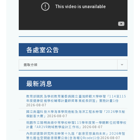
各處室公告
各
選取分類
處
室
公
告
最新消息
教育部國民及學前教育署委請國立臺灣師範大學辦理「114至115
年度健康促進學校輔導計畫師資專業成長研習」實施計畫1份
2026-08-07
國立高雄科技大學海事學院造船及海洋工程系辦理「2026學生船
模創客大賽」
2026-08-07
桃園市立陽明高級中等學校辦理115學年度第一學期數位前導學校
計畫「AR2VR跨域教學設計工作坊」
2026-08-07
內政部建築研究所主辦第十九屆「創意狂想巢向未來」2026年智
慧化居住空間創意競賽公告(含海報QRcode)1份
2026-08-07