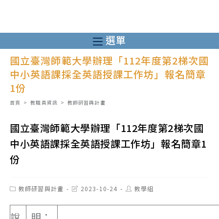
跳
轉
至
選單
主
國立臺灣師範大學辦理「112年度第2梯次國
要
中小英語課採全英語授課工作坊」報名簡章
內
1份
容
首頁
>
教職員資訊
>
教師研習與計畫
國立臺灣師範大學辦理「112年度第2梯次國
中小英語課採全英語授課工作坊」報名簡章1
份
Post
Post
Post
教師研習與計畫
2023-10-24
教學組
category:
last
author:
modified:
說
明：