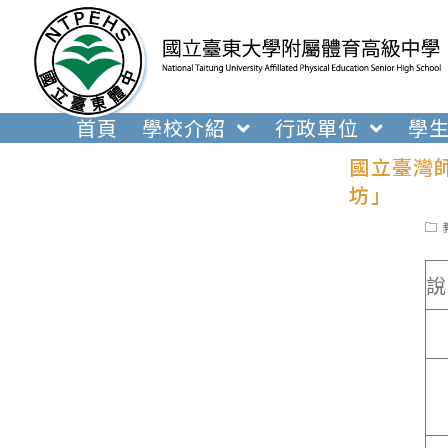
跳
轉
至
主
要
首頁
學校介紹
行政單位
學
內
國立臺灣
容
坊」
Pos
cat
說