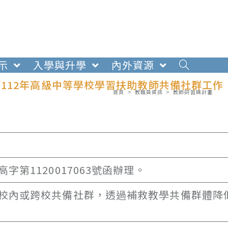
示
入學與升學
內外資源
112年高級中等學校學習扶助教師共備社群工作
首頁
>
教職員資訊
>
教師研習與計畫
第1120017063號函辦理。
校內或跨校共備社群，透過補救教學共備群體降