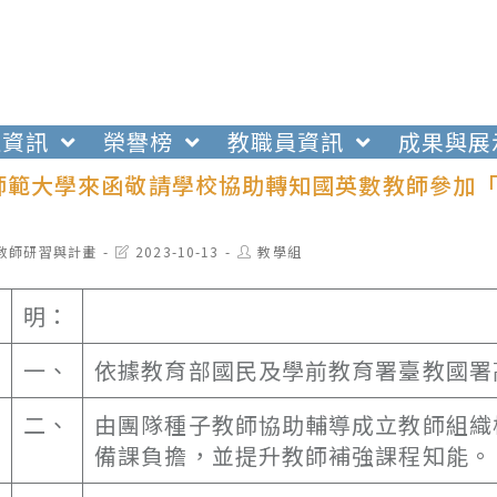
生資訊
榮譽榜
教職員資訊
成果與展
師範大學來函敬請學校協助轉知國英數教師參加「
t
Post
Post
教師研習與計畫
2023-10-13
教學組
egory:
last
author:
modified:
明：
一、
依據教育部國民及學前教育署臺教國署高字
二、
由團隊種子教師協助輔導成立教師組織
備課負擔，並提升教師補強課程知能。