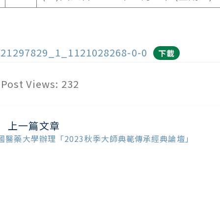
121297829_1_1121028268-0-0
下載
Post Views:
232
上一篇文章
ead
ore
國醫藥大學辦理「2023秋季大師典範傳承經典論壇」
ticles