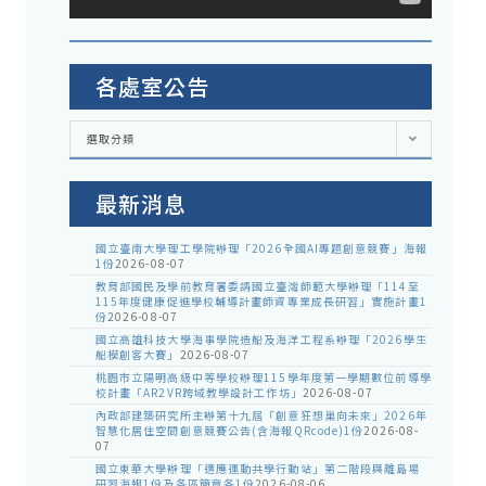
各處室公告
各
選取分類
處
室
公
告
最新消息
國立臺南大學理工學院辦理「2026全國AI專題創意競賽」海報
1份
2026-08-07
教育部國民及學前教育署委請國立臺灣師範大學辦理「114至
115年度健康促進學校輔導計畫師資專業成長研習」實施計畫1
份
2026-08-07
國立高雄科技大學海事學院造船及海洋工程系辦理「2026學生
船模創客大賽」
2026-08-07
桃園市立陽明高級中等學校辦理115學年度第一學期數位前導學
校計畫「AR2VR跨域教學設計工作坊」
2026-08-07
內政部建築研究所主辦第十九屆「創意狂想巢向未來」2026年
智慧化居住空間創意競賽公告(含海報QRcode)1份
2026-08-
07
國立東華大學辦理「適應運動共學行動站」第二階段與離島場
研習海報1份及各區簡章各1份
2026-08-06