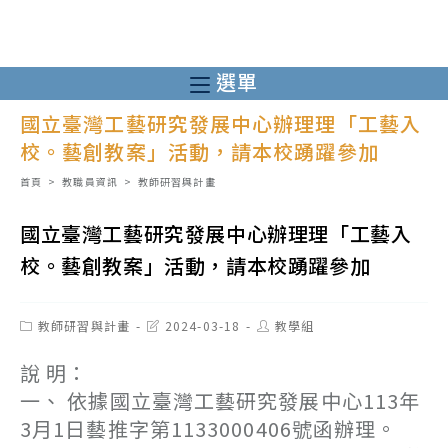
跳
轉
至
選單
主
國立臺灣工藝研究發展中心辦理理「工藝入
要
校。藝創教案」活動，請本校踴躍參加
內
容
首頁
>
教職員資訊
>
教師研習與計畫
國立臺灣工藝研究發展中心辦理理「工藝入
校。藝創教案」活動，請本校踴躍參加
Post
Post
Post
教師研習與計畫
2024-03-18
教學組
category:
last
author:
modified:
說 明：
一、 依據國立臺灣工藝研究發展中心113年
3月1日藝推字第1133000406號函辦理。