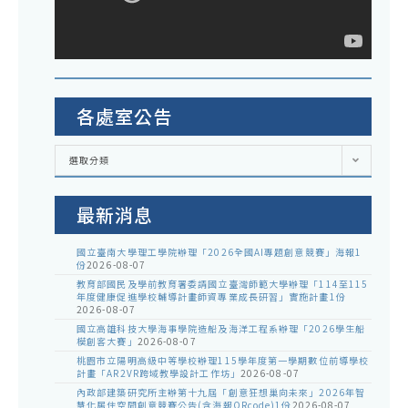
各處室公告
各
選取分類
處
室
公
告
最新消息
國立臺南大學理工學院辦理「2026全國AI專題創意競賽」海報1
份
2026-08-07
教育部國民及學前教育署委請國立臺灣師範大學辦理「114至115
年度健康促進學校輔導計畫師資專業成長研習」實施計畫1份
2026-08-07
國立高雄科技大學海事學院造船及海洋工程系辦理「2026學生船
模創客大賽」
2026-08-07
桃園市立陽明高級中等學校辦理115學年度第一學期數位前導學校
計畫「AR2VR跨域教學設計工作坊」
2026-08-07
內政部建築研究所主辦第十九屆「創意狂想巢向未來」2026年智
慧化居住空間創意競賽公告(含海報QRcode)1份
2026-08-07