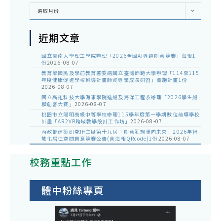
彙
選取月份
整
近期文章
國立臺南大學理工學院辦理「2026全國AI專題創意競賽」海報1
份
2026-08-07
教育部國民及學前教育署委請國立臺灣師範大學辦理「114至115
年度健康促進學校輔導計畫師資專業成長研習」實施計畫1份
2026-08-07
國立高雄科技大學海事學院造船及海洋工程系辦理「2026學生船
模創客大賽」
2026-08-07
桃園市立陽明高級中等學校辦理115學年度第一學期數位前導學校
計畫「AR2VR跨域教學設計工作坊」
2026-08-07
內政部建築研究所主辦第十九屆「創意狂想巢向未來」2026年智
慧化居住空間創意競賽公告(含海報QRcode)1份
2026-08-07
校務重點工作
體中粉絲專頁