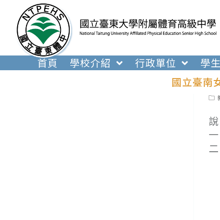
跳
轉
至
主
要
首頁
學校介紹
行政單位
學
內
國立臺南
容
Pos
cat
說
一
二
(
(
(
(
(