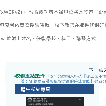
.cc/xWERvZ)， 報名成功者承辦單位將寄發電子郵
成填寫者依實際授課時數，核予教師在職進修網研
edu.tw 並附上姓名、任教學校、科目、聯繫方式。
下一篇
校務重點工作
國立臺灣師範大學「安全議題融入科技【從工業革
護：AI 視覺辨識與職安防衛的跨域實踐】教案
體中粉絲專頁