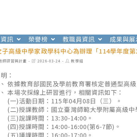
生資訊
榮譽榜
教職員資訊
成果與展
女子高級中學家政學科中心為辦理「114學年度第
t
Post
Post
教師研習與計畫
2026-03-24
教學組
egory:
last
author:
modified:
 明：
、 依據教育部國民及學前教育署核定普通型高級
、 本場次採線上研習進行，相關資訊如下：
一)活動日期：115年04月08日（三）。
二)授課教師：國立臺灣師範大學附屬高級中
三)說課時間：13:30-14:00。
四)授課時間：14:00-16:00(第6-7節)。
五)議課時間：16:00-17:00。