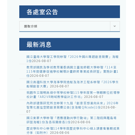
各處室公告
各
選取分類
處
室
公
告
最新消息
國立臺南大學理工學院辦理「2026全國AI專題創意競賽」海報
1份
2026-08-07
教育部國民及學前教育署委請國立臺灣師範大學辦理「114至
115年度健康促進學校輔導計畫師資專業成長研習」實施計畫1
份
2026-08-07
國立高雄科技大學海事學院造船及海洋工程系辦理「2026學生
船模創客大賽」
2026-08-07
桃園市立陽明高級中等學校辦理115學年度第一學期數位前導學
校計畫「AR2VR跨域教學設計工作坊」
2026-08-07
內政部建築研究所主辦第十九屆「創意狂想巢向未來」2026年
智慧化居住空間創意競賽公告(含海報QRcode)1份
2026-08-
07
國立東華大學辦理「適應運動共學行動站」第二階段與離島場
研習海報1份及各區簡章各1份
2026-08-06
歷史學科中心辦理114學年度歷史學科中心線上讀書會暑期成果
分享（如附件）
2026-08-06