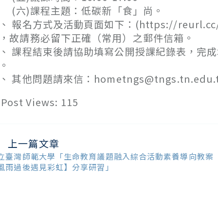
六)課程主題：低碳新「食」尚。
、 報名方式及活動頁面如下：(https://reurl
，故請務必留下正確（常用）之郵件信箱。
、 課程結束後請協助填寫公開授課紀錄表，完
。
、 其他問題請來信：hometngs@tngs.tn.
Post Views:
115
上一篇文章
ead
ore
立臺灣師範大學「生命教育議題融入綜合活動素養導向教案
ticles
風雨過後遇見彩虹】分享研習」