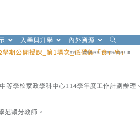
示
入學與升學
內外資源
2學期公開授課_第1場次_低碳新「食」尚」
首頁
>
教職員資訊
>
教師研習與計畫
中等學校家政學科中心114學年度工作計劃辦理
學范穎芳教師。