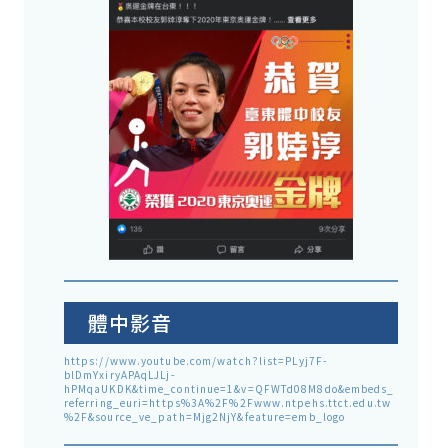
體中影音
https://www.youtube.com/watch?list=PLyj7F-
blDmYxiryAPAqLJLj-
hPMqaUKDK&time_continue=1&v=QFWTd08M8do&embeds_
referring_euri=https%3A%2F%2Fwww.ntpehs.ttct.edu.tw
%2F&source_ve_path=Mjg2NjY&feature=emb_logo