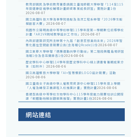
教育部國民及學前教育署委請國立臺灣師範大學辦理「114至115
年度健康促進學校輔導計畫師資專業成長研習」實施計畫1份
2026-08-07
國立高雄科技大學海事學院造船及海洋工程系辦理「2026學生船
模創客大賽」
2026-08-07
桃園市立陽明高級中等學校辦理115學年度第一學期數位前導學校
計畫「AR2VR跨域教學設計工作坊」
2026-08-07
內政部建築研究所主辦第十九屆「創意狂想巢向未來」2026年智
慧化居住空間創意競賽公告(含海報QRcode)1份
2026-08-07
國立東華大學辦理「適應運動共學行動站」第二階段與離島場研習
海報1份及各區簡章各1份
2026-08-06
歷史學科中心辦理114學年度歷史學科中心線上讀書會暑期成果分
享（如附件）
2026-08-06
國立高雄餐旅大學辦理「AI+智慧餐飲LOGO設計競賽」活動
2026-08-06
國立臺南女子高級中學人權教育資源中心辦理115學年度上學期
「人權及轉型正義課程入校推廣計畫」實施計畫
2026-08-06
普通型高級中等學校生物學科中心115學年度能力競賽培訓公開授
課「軟體動物解剖觀察與推理」實施計畫1份
2026-08-06
網站連結