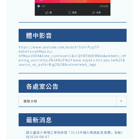
體中影音
https://www.youtube.com/watch?list=PLyj7F-
blDmYxiryAPAqLJLj-
hPMqaUKDK&time_continue=1&v=QFWTd08M8do&embeds_ref
erring_euri=https%3A%2F%2Fwww.ntpehs.ttct.edu.tw%2F&
source_ve_path=Mjg2NjY&feature=emb_logo
各處室公告
各
選取分類
處
室
公
告
最新消息
國立臺南大學理工學院辦理「2026全國AI專題創意競賽」海報1
份
2026-08-07