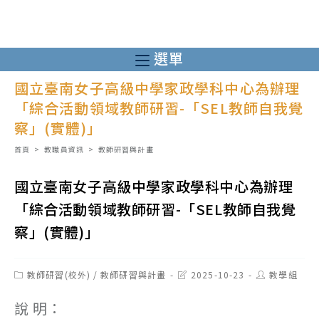
跳
轉
至
選單
主
國立臺南女子高級中學家政學科中心為辦理
要
「綜合活動領域教師研習-「SEL教師自我覺
內
察」(實體)」
容
首頁
>
教職員資訊
>
教師研習與計畫
國立臺南女子高級中學家政學科中心為辦理
「綜合活動領域教師研習-「SEL教師自我覺
察」(實體)」
Post
Post
Post
教師研習(校外)
/
教師研習與計畫
2025-10-23
教學組
category:
last
author:
modified:
說 明：