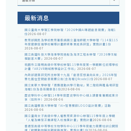
選取分類
處
室
公
告
最新消息
國立臺南大學理工學院辦理「2026全國AI專題創意競賽」海報1
份
2026-08-07
教育部國民及學前教育署委請國立臺灣師範大學辦理「114至115
年度健康促進學校輔導計畫師資專業成長研習」實施計畫1份
2026-08-07
國立高雄科技大學海事學院造船及海洋工程系辦理「2026學生船
模創客大賽」
2026-08-07
桃園市立陽明高級中等學校辦理115學年度第一學期數位前導學校
計畫「AR2VR跨域教學設計工作坊」
2026-08-07
內政部建築研究所主辦第十九屆「創意狂想巢向未來」2026年智
慧化居住空間創意競賽公告(含海報QRcode)1份
2026-08-07
國立東華大學辦理「適應運動共學行動站」第二階段與離島場研習
海報1份及各區簡章各1份
2026-08-06
歷史學科中心辦理114學年度歷史學科中心線上讀書會暑期成果分
享（如附件）
2026-08-06
國立高雄餐旅大學辦理「AI+智慧餐飲LOGO設計競賽」活動
2026-08-06
國立臺南女子高級中學人權教育資源中心辦理115學年度上學期
「人權及轉型正義課程入校推廣計畫」實施計畫
2026-08-06
普通型高級中等學校生物學科中心115學年度能力競賽培訓公開授
課「軟體動物解剖觀察與推理」實施計畫1份
2026-08-06