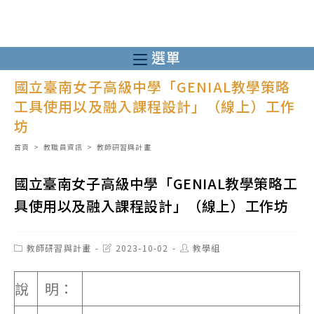
跳
轉
至
選單
主
國立臺南女子高級中學「GENIAL教學策略
要
工具使用以及融入課程設計」（線上）工作
內
坊
容
首頁
>
教職員資訊
>
教師研習與計畫
國立臺南女子高級中學「GENIAL教學策略工
具使用以及融入課程設計」（線上）工作坊
Post
Post
Post
教師研習與計畫
2023-10-02
教學組
category:
last
author:
modified:
說
明：