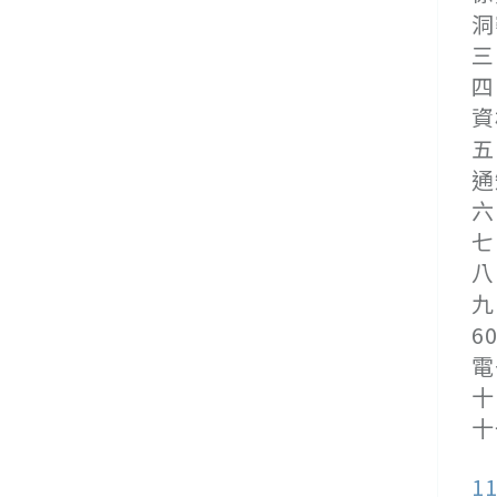
洞
三
四
資
五
通
六
七
八
九
6
電
十
十
1