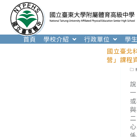
跳
轉
至
主
要
首頁
學校介紹
行政單位
學
內
國立臺北
容
營」課程
Pos
cat
說
一
或
與
二
心
係