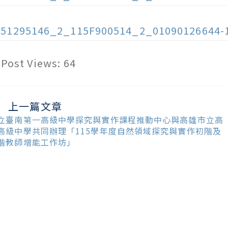
151295146_2_115F900514_2_01090126644-
Post Views:
64
上一篇文章
ead
ore
立臺南第一高級中學探究與實作課程推動中心與高雄市立高
ticles
高級中學共同辦理「115學年度自然領域探究與實作初階及
階教師增能工作坊」