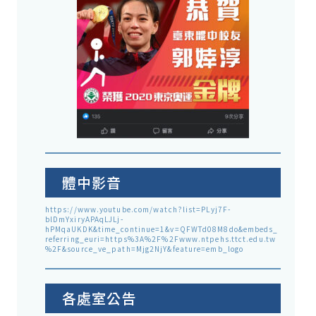
體中影音
https://www.youtube.com/watch?list=PLyj7F-
blDmYxiryAPAqLJLj-
hPMqaUKDK&time_continue=1&v=QFWTd08M8do&embeds_
referring_euri=https%3A%2F%2Fwww.ntpehs.ttct.edu.tw
%2F&source_ve_path=Mjg2NjY&feature=emb_logo
各處室公告