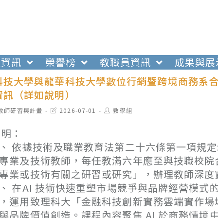
生資訊
榮譽榜
教職員資訊
成果與展
科技大學與龍華科技大學數位行銷暨跨境商務系合作
資訊（詳如說明）
t
Post
Post
教師研習與計畫
2026-07-01
教學組
egory:
last
author:
modified:
 明：
、 依據技術及職業教育法第二十六條第一項規定
專業及技術教師，每任教滿六年應至與技職校院
專業或技術有關之研習或研究」，辦理教師深度
、 在AI 技術快速重塑市場競爭與品牌經營模式
，運用致理科大「金融科技創新實務雲端實作場
與品牌價值創造。課程內容聚焦 AI 於商務情