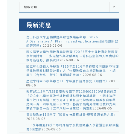
各
選取分類
處
室
公
告
最新消息
崑山科技大學互動媒體與數位娛樂系舉辦「2026
AI(Generative AI Planning and Applications)國際證照教
師研習營」
2026-08-06
國立清華大學竹師教育學院辦理「2026第十七屆教育創新國際
學術研討會——多元協作與永續共好～從科技創新到人本實踐的
教育新視野」徵稿資訊
2026-08-06
國立彰化師範大學辦理「115年至116年普通暨技術型高中物理
適性教學教材開發計畫」之「物理暑假自主學習啟航站」，請
學生（含升高一新生）踴躍報名參加。
2026-08-06
歷史學科中心參與辦理115學年度台語片影史（如附件）
2026-
08-06
教育部115年7月28日臺教授國字第1156002300號函送修正
「公立中小學兼任及代課教師鐘點費支給基準表」，因主旨所
載生效日有誤繕，爰予更正；兼任及代課教師支給數額自中華
民國一百十四年九月一日生效，藝術才能班外聘兼任教師支給
數額下限自一百十五年八月一日生效，請查照
2026-08-05
臺東縣政府115年度「脫貧支持服務計畫-學習資源補助方案」
2026-08-05
116學年度起四技二專特殊選才及技優甄審入學管道志願數調整
為6個志願
2026-08-05