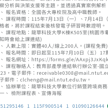
察分析與決策支援等主題，並透過真實案例解析，
、 報名資格：全國各大專校院及高中職教師。
、 課程時間：115年7月13日（一）、7月1
格者，將於課程結束後核發電子研習時數證明。
、 課程地點：龍華科技大學K棟K505室(桃園市龜山
知時會給上課連結)
、 人數上限：實體40人/線上200人。(課程免費)
、 報名時間：即日起至115年7月10日（五）
、 報名網址：https://forms.gle/AAxpj3JxKqk
、 課程聯絡人：教育部產學連結執行辦公室-國立臺北
023，電子郵件：receivable0308@mail.ntut
子郵件：clcheng@mail.ntut.edu.tw。
、 協辦單位：龍華科技大學數位行銷暨跨境商
一、 檢附課程表、宣傳海報
151295146_1_115F900514_1_01090126644