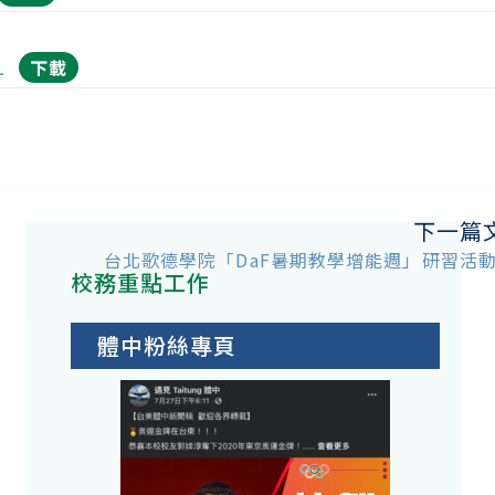
1
下載
下一篇
台北歌德學院「DaF暑期教學增能週」研習活
校務重點工作
體中粉絲專頁