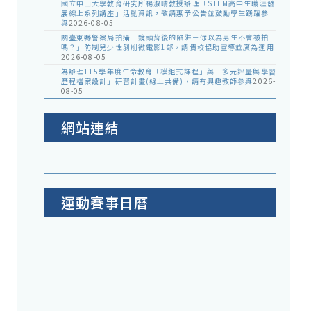
國立中山大學教育研究所楊淑晴教授辦理「STEM高中生職涯發
展線上系列講座」活動資訊，敬請惠予公告並鼓勵學生踴躍參
與
2026-08-05
關臺東縣警察局拍攝「鏡頭背後的陷阱－你以為男生不會被拍
嗎？」防制兒少性剝削微電影1部，請貴校協助宣導並廣為運用
2026-08-05
為辦理115學年度生命教育「模組式課程」與「多元評量與學習
歷程檔案設計」研習計畫(線上共備)，請有興趣教師參與
2026-
08-05
網站連結
運動賽事日曆