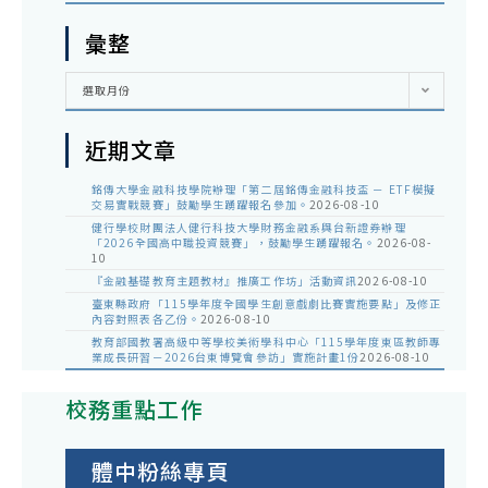
彙整
彙
選取月份
整
近期文章
銘傳大學金融科技學院辦理「第二屆銘傳金融科技盃 － ETF模擬
交易實戰競賽」鼓勵學生踴躍報名參加。
2026-08-10
健行學校財團法人健行科技大學財務金融系與台新證券辦理
「2026全國高中職投資競賽」，鼓勵學生踴躍報名。
2026-08-
10
『金融基礎教育主題教材』推廣工作坊」活動資訊
2026-08-10
臺東縣政府「115學年度全國學生創意戲劇比賽實施要點」及修正
內容對照表各乙份。
2026-08-10
教育部國教署高級中等學校美術學科中心「115學年度東區教師專
業成長研習－2026台東博覽會參訪」實施計畫1份
2026-08-10
校務重點工作
體中粉絲專頁