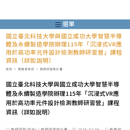
跳
轉
至
選單
主
國立臺北科技大學與國立成功大學智慧半導
要
體及永續製造學院辦理115年「沉浸式VR應
內
用於高功率元件設計檢測教師研習營」課程
容
資訊（詳如說明）
首頁
>
教職員資訊
>
教師研習與計畫
國立臺北科技大學與國立成功大學智慧半導
體及永續製造學院辦理115年「沉浸式VR應
用於高功率元件設計檢測教師研習營」課程
資訊（詳如說明）
Post
Post
Post
教師研習(校外)
/
教師研習與計畫
2026-07-06
教學組