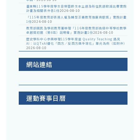
臺東縣115學年度學生音樂暨師生本土語及新住民語歌謠比賽實施
計畫及相關表件各1份
2026-08-10
「115年度教育部表揚人權及轉型正義教育推展貢獻獎」實施計畫
1份
2026-08-10
教育部國民及學前教育署辦理「116年度教育部高級中等學校教學
卓越獎初選（第6區）說明會」實施計畫1份
2026-08-10
歷史學科中心參與辦理115學年度當 Quality Teaching 遇見
AI：以QTxAI優化「西方／反西方與全球化」單元為例（如附件）
2026-08-10
網站連結
運動賽事日曆