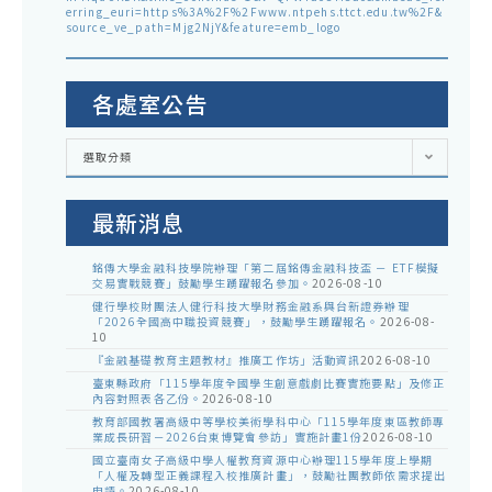
erring_euri=https%3A%2F%2Fwww.ntpehs.ttct.edu.tw%2F&
source_ve_path=Mjg2NjY&feature=emb_logo
各處室公告
各
選取分類
處
室
公
告
最新消息
銘傳大學金融科技學院辦理「第二屆銘傳金融科技盃 － ETF模擬
交易實戰競賽」鼓勵學生踴躍報名參加。
2026-08-10
健行學校財團法人健行科技大學財務金融系與台新證券辦理
「2026全國高中職投資競賽」，鼓勵學生踴躍報名。
2026-08-
10
『金融基礎教育主題教材』推廣工作坊」活動資訊
2026-08-10
臺東縣政府「115學年度全國學生創意戲劇比賽實施要點」及修正
內容對照表各乙份。
2026-08-10
教育部國教署高級中等學校美術學科中心「115學年度東區教師專
業成長研習－2026台東博覽會參訪」實施計畫1份
2026-08-10
國立臺南女子高級中學人權教育資源中心辦理115學年度上學期
「人權及轉型正義課程入校推廣計畫」，鼓勵社團教師依需求提出
申請。
2026-08-10