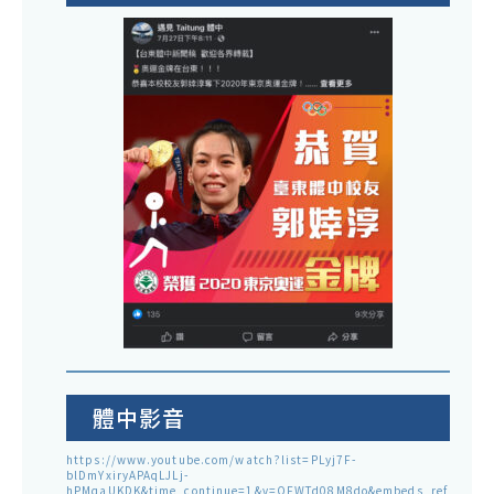
體中影音
https://www.youtube.com/watch?list=PLyj7F-
blDmYxiryAPAqLJLj-
hPMqaUKDK&time_continue=1&v=QFWTd08M8do&embeds_ref