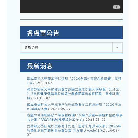
各處室公告
各
選取分類
處
室
公
告
最新消息
國立臺南大學理工學院辦理「2026全國AI專題創意競賽」海報
1份
2026-08-07
教育部國民及學前教育署委請國立臺灣師範大學辦理「114至
115年度健康促進學校輔導計畫師資專業成長研習」實施計畫1
份
2026-08-07
國立高雄科技大學海事學院造船及海洋工程系辦理「2026學生
船模創客大賽」
2026-08-07
桃園市立陽明高級中等學校辦理115學年度第一學期數位前導學
校計畫「AR2VR跨域教學設計工作坊」
2026-08-07
內政部建築研究所主辦第十九屆「創意狂想巢向未來」2026年
智慧化居住空間創意競賽公告(含海報QRcode)1份
2026-08-
07