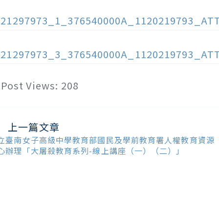
121297973_1_376540000A_1120219793_AT
121297973_3_376540000A_1120219793_AT
Post Views:
208
上一篇文章
ead
ore
立臺南女子高級中學教育部國民及學前教育署人權教育資源
ticles
心辦理「大屠殺教育系列-線上講座（一）（二）」