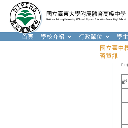
跳
轉
至
主
要
首頁
學校介紹
行政單位
學
內
國立臺中教
容
習資訊
Pos
cat
說