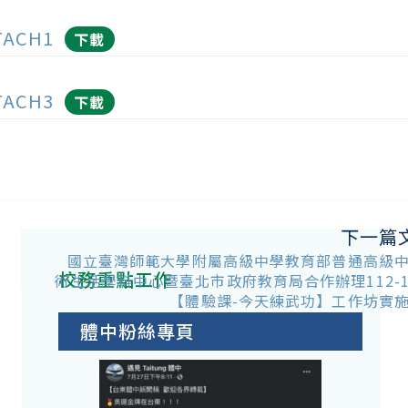
TACH1
下載
TACH3
下載
下一篇
國立臺灣師範大學附屬高級中學教育部普通高級中
校務重點工作
術生活學科中心暨臺北市政府教育局合作辦理112-
【體驗課-今天練武功】工作坊實
體中粉絲專頁