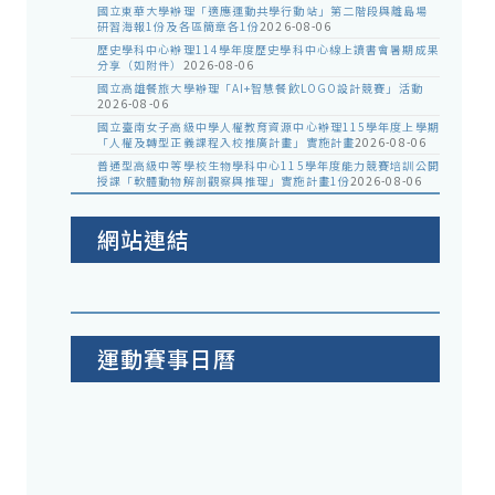
國立東華大學辦理「適應運動共學行動站」第二階段與離島場
研習海報1份及各區簡章各1份
2026-08-06
歷史學科中心辦理114學年度歷史學科中心線上讀書會暑期成果
分享（如附件）
2026-08-06
國立高雄餐旅大學辦理「AI+智慧餐飲LOGO設計競賽」活動
2026-08-06
國立臺南女子高級中學人權教育資源中心辦理115學年度上學期
「人權及轉型正義課程入校推廣計畫」實施計畫
2026-08-06
普通型高級中等學校生物學科中心115學年度能力競賽培訓公開
授課「軟體動物解剖觀察與推理」實施計畫1份
2026-08-06
網站連結
運動賽事日曆