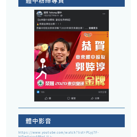
體中粉絲專頁
體中影音
https://www.youtube.com/watch?list=PLyj7F-
blDmYxiryAPAqLJLj-