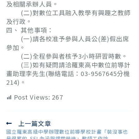
及相關承辦人員。
(二)對數位工具融入教學有興趣之教師
及行政。
四、 其他事項：
(一)請各校准予參與人員公(差)假出席
參加。
(二)全程參與者核予3小時研習時數。
(三)如有疑問請洽羅東高中數位前導計
畫助理李先生(聯絡電話：03-9567645分機
214)。
Post Views:
267
上一篇文章
Read
more
國立羅東高級中學辦理數位前導學校計畫「裝沒事也
articles
是很累的-SEL內涵與課堂營造」教師工作坊