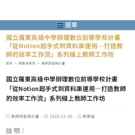
跳
轉
至
選單
主
國立羅東高級中學辦理數位前導學校計畫
要
「從Notion起手式到資料庫運用—打造教
內
師的效率工作流」系列線上教師工作坊
容
首頁
>
教職員資訊
>
教師研習與計畫
國立羅東高級中學辦理數位前導學校計畫
「從Notion起手式到資料庫運用—打造教師
的效率工作流」系列線上教師工作坊
Post
Post
Post
教師研習與計畫
2025-11-20
教學組
category:
last
author:
modified:
說 明：