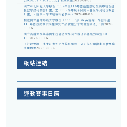
(2026/09 ~ 2026/12)」招生資訊
2026-08-06
國立彰化師範大學辦理「115年至116年普通暨技術型高中物理適
性教學教材開發計畫」之「115學年度全國高三暑假學測物理複習
計畫」，請高三學生踴躍報名參與。
2026-08-06
檢送國立臺灣師範大學辦理「Cool English 英語線上學習平臺
115年普技高教案簡報得獎作品實體分享會實施辦法」1份
2026-
08-06
國立高雄大學與泰國朱拉隆功大學合作辦理泰語能力檢定CU-
TFL
2026-08-06
「行政大樓三樓主計室外平台漏水整修一式」擬公開徵求原住民廠
商報價單
2026-08-06
網站連結
運動賽事日曆