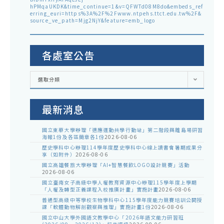
hPMqaUKDK&time_continue=1&v=QFWTd08M8do&embeds_ref
erring_euri=https%3A%2F%2Fwww.ntpehs.ttct.edu.tw%2F&
source_ve_path=Mjg2NjY&feature=emb_logo
各處室公告
各
選取分類
處
室
公
告
最新消息
國立東華大學辦理「適應運動共學行動站」第二階段與離島場研習
海報1份及各區簡章各1份
2026-08-06
歷史學科中心辦理114學年度歷史學科中心線上讀書會暑期成果分
享（如附件）
2026-08-06
國立高雄餐旅大學辦理「AI+智慧餐飲LOGO設計競賽」活動
2026-08-06
國立臺南女子高級中學人權教育資源中心辦理115學年度上學期
「人權及轉型正義課程入校推廣計畫」實施計畫
2026-08-06
普通型高級中等學校生物學科中心115學年度能力競賽培訓公開授
課「軟體動物解剖觀察與推理」實施計畫1份
2026-08-06
國立中山大學外國語文教學中心「2026年語文能力研習班