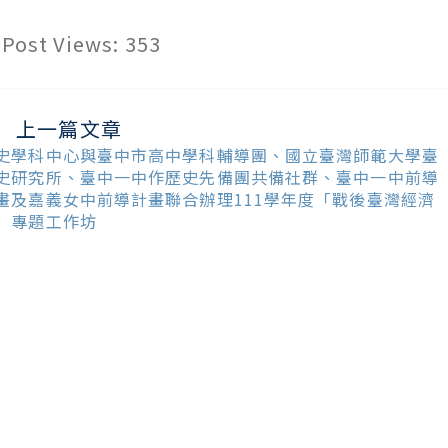
Post Views:
353
上一篇文章
ead
ore
史學科中心與臺中市高中學科輔導團、國立臺灣師範大學臺
ticles
史研究所、臺中一中作歷史先備團共備社群、臺中一中前導
畫及嘉義女中前導計畫聯合辦理111學年度「戰後臺灣經濟
」專題工作坊