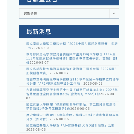
各
選取分類
處
室
公
告
最新消息
國立臺南大學理工學院辦理「2026全國AI專題創意競賽」海報
1份
2026-08-07
教育部國民及學前教育署委請國立臺灣師範大學辦理「114至
115年度健康促進學校輔導計畫師資專業成長研習」實施計畫1
份
2026-08-07
國立高雄科技大學海事學院造船及海洋工程系辦理「2026學生
船模創客大賽」
2026-08-07
桃園市立陽明高級中等學校辦理115學年度第一學期數位前導學
校計畫「AR2VR跨域教學設計工作坊」
2026-08-07
內政部建築研究所主辦第十九屆「創意狂想巢向未來」2026年
智慧化居住空間創意競賽公告(含海報QRcode)1份
2026-08-
07
國立東華大學辦理「適應運動共學行動站」第二階段與離島場
研習海報1份及各區簡章各1份
2026-08-06
歷史學科中心辦理114學年度歷史學科中心線上讀書會暑期成果
分享（如附件）
2026-08-06
國立高雄餐旅大學辦理「AI+智慧餐飲LOGO設計競賽」活動
2026-08-06