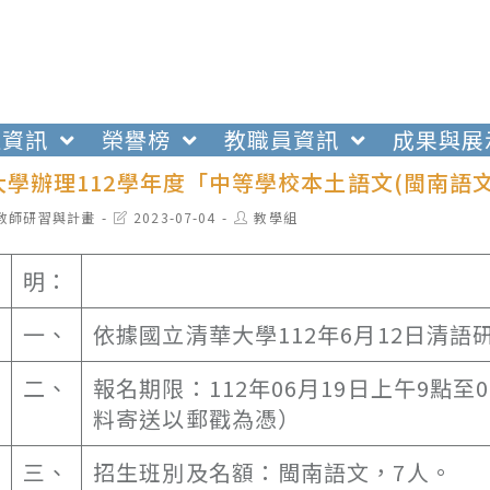
生資訊
榮譽榜
教職員資訊
成果與展
大學辦理112學年度「中等學校本土語文(閩南語
t
Post
Post
教師研習與計畫
2023-07-04
教學組
egory:
last
author:
modified:
明：
一、
依據國立清華大學112年6月12日清語研
二、
報名期限：112年06月19日上午9點
料寄送以郵戳為憑）
三、
招生班別及名額：閩南語文，7人。