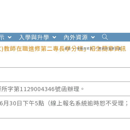
示
入學與升學
內外資源
文)教師在職進修第二專長學分班」招生簡章資訊
首頁
>
教職員資訊
>
教師研習與計畫
所字第1129004346號函辦理。
至06月30日下午5點（線上報名系統逾時恕不受理