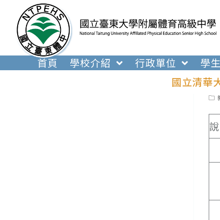
跳
轉
至
主
要
首頁
學校介紹
行政單位
學
內
國立清華
容
Pos
cat
說