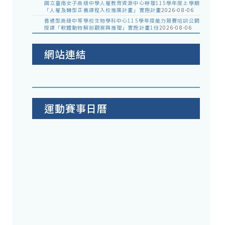
國立臺南女子高級中學人權教育資源中心辦理115學年度上學期
「人權及轉型正義課程入校推廣計畫」實施計畫
2026-08-06
普通型高級中等學校生物學科中心115學年度能力競賽培訓公開
授課「軟體動物解剖觀察與推理」實施計畫1份
2026-08-06
網站連結
運動賽事日曆