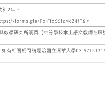
，共計2年。
forms.gle/FoiFfdS9fzMcZ4fT8。
與教學研究所網頁【中等學校本土語文教師在職
相關疑問請逕洽國立清華大學03-5715131#7