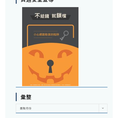
彙整
彙
選取月份
整