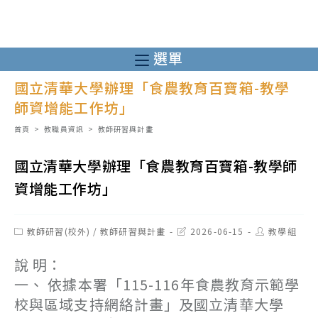
跳
轉
至
選單
主
國立清華大學辦理「食農教育百寶箱-教學
要
師資增能工作坊」
內
容
首頁
>
教職員資訊
>
教師研習與計畫
國立清華大學辦理「食農教育百寶箱-教學師
資增能工作坊」
Post
Post
Post
教師研習(校外)
/
教師研習與計畫
2026-06-15
教學組
category:
last
author:
modified:
說 明：
一、 依據本署「115-116年食農教育示範學
校與區域支持網絡計畫」及國立清華大學