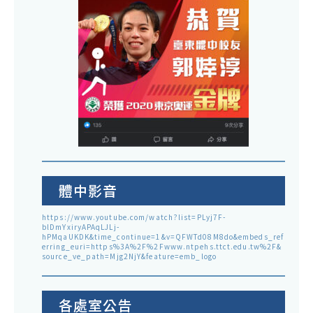
體中影音
https://www.youtube.com/watch?list=PLyj7F-
blDmYxiryAPAqLJLj-
hPMqaUKDK&time_continue=1&v=QFWTd08M8do&embeds_ref
erring_euri=https%3A%2F%2Fwww.ntpehs.ttct.edu.tw%2F&
source_ve_path=Mjg2NjY&feature=emb_logo
各處室公告