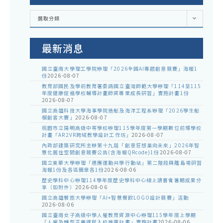
各
選取分類
處
室
公
告
最新消息
國立臺南大學理工學院辦理「2026全國AI專題創意競賽」海報1
份
2026-08-07
教育部國民及學前教育署委請國立臺灣師範大學辦理「114至115
年度健康促進學校輔導計畫師資專業成長研習」實施計畫1份
2026-08-07
國立高雄科技大學海事學院造船及海洋工程系辦理「2026學生船
模創客大賽」
2026-08-07
桃園市立陽明高級中等學校辦理115學年度第一學期數位前導學校
計畫「AR2VR跨域教學設計工作坊」
2026-08-07
內政部建築研究所主辦第十九屆「創意狂想巢向未來」2026年智
慧化居住空間創意競賽公告(含海報QRcode)1份
2026-08-07
國立東華大學辦理「適應運動共學行動站」第二階段與離島場研習
海報1份及各區簡章各1份
2026-08-06
歷史學科中心辦理114學年度歷史學科中心線上讀書會暑期成果分
享（如附件）
2026-08-06
國立高雄餐旅大學辦理「AI+智慧餐飲LOGO設計競賽」活動
2026-08-06
國立臺南女子高級中學人權教育資源中心辦理115學年度上學期
「人權及轉型正義課程入校推廣計畫」實施計畫
2026-08-06