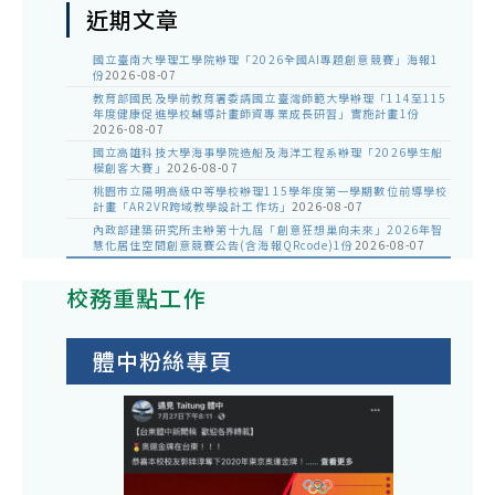
近期文章
國立臺南大學理工學院辦理「2026全國AI專題創意競賽」海報1
份
2026-08-07
教育部國民及學前教育署委請國立臺灣師範大學辦理「114至115
年度健康促進學校輔導計畫師資專業成長研習」實施計畫1份
2026-08-07
國立高雄科技大學海事學院造船及海洋工程系辦理「2026學生船
模創客大賽」
2026-08-07
桃園市立陽明高級中等學校辦理115學年度第一學期數位前導學校
計畫「AR2VR跨域教學設計工作坊」
2026-08-07
內政部建築研究所主辦第十九屆「創意狂想巢向未來」2026年智
慧化居住空間創意競賽公告(含海報QRcode)1份
2026-08-07
校務重點工作
體中粉絲專頁