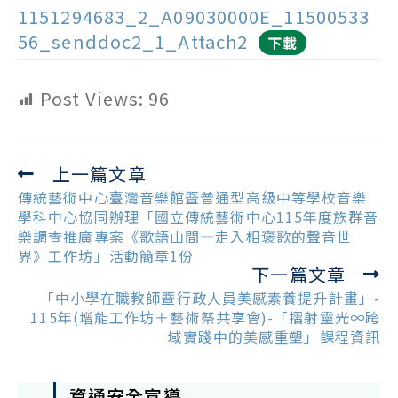
1151294683_2_A09030000E_11500533
56_senddoc2_1_Attach2
下載
Post Views:
96
上一篇文章
Read
more
傳統藝術中心臺灣音樂館暨普通型高級中等學校音樂
articles
學科中心協同辦理「國立傳統藝術中心115年度族群音
樂調查推廣專案《歌語山間—走入相褒歌的聲音世
界》工作坊」活動簡章1份
下一篇文章
「中小學在職教師暨行政人員美感素養提升計畫」-
115年(增能工作坊＋藝術祭共享會)-「摺射靈光∞跨
域實踐中的美感重塑」課程資訊
資通安全宣導