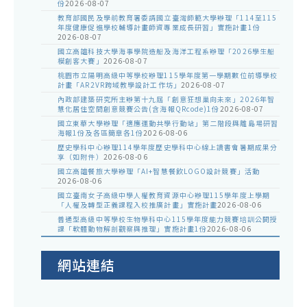
份
2026-08-07
教育部國民及學前教育署委請國立臺灣師範大學辦理「114至115
年度健康促進學校輔導計畫師資專業成長研習」實施計畫1份
2026-08-07
國立高雄科技大學海事學院造船及海洋工程系辦理「2026學生船
模創客大賽」
2026-08-07
桃園市立陽明高級中等學校辦理115學年度第一學期數位前導學校
計畫「AR2VR跨域教學設計工作坊」
2026-08-07
內政部建築研究所主辦第十九屆「創意狂想巢向未來」2026年智
慧化居住空間創意競賽公告(含海報QRcode)1份
2026-08-07
國立東華大學辦理「適應運動共學行動站」第二階段與離島場研習
海報1份及各區簡章各1份
2026-08-06
歷史學科中心辦理114學年度歷史學科中心線上讀書會暑期成果分
享（如附件）
2026-08-06
國立高雄餐旅大學辦理「AI+智慧餐飲LOGO設計競賽」活動
2026-08-06
國立臺南女子高級中學人權教育資源中心辦理115學年度上學期
「人權及轉型正義課程入校推廣計畫」實施計畫
2026-08-06
普通型高級中等學校生物學科中心115學年度能力競賽培訓公開授
課「軟體動物解剖觀察與推理」實施計畫1份
2026-08-06
網站連結