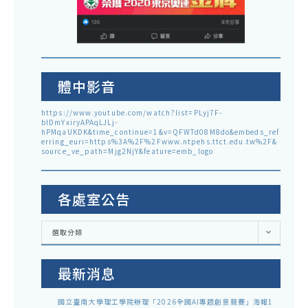
體中影音
https://www.youtube.com/watch?list=PLyj7F-
blDmYxiryAPAqLJLj-
hPMqaUKDK&time_continue=1&v=QFWTd08M8do&embeds_ref
erring_euri=https%3A%2F%2Fwww.ntpehs.ttct.edu.tw%2F&
source_ve_path=Mjg2NjY&feature=emb_logo
各處室公告
各
選取分類
處
室
公
告
最新消息
國立臺南大學理工學院辦理「2026全國AI專題創意競賽」海報1