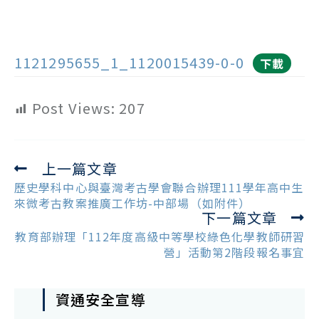
1121295655_1_1120015439-0-0
下載
Post Views:
207
上一篇文章
Read
more
歷史學科中心與臺灣考古學會聯合辦理111學年高中生
articles
來微考古教案推廣工作坊-中部場（如附件）
下一篇文章
教育部辦理「112年度高級中等學校綠色化學教師研習
營」活動第2階段報名事宜
資通安全宣導