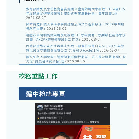
教育部國民及學前教育署委請國立臺灣師範大學辦理「114至115
年度健康促進學校輔導計畫師資專業成長研習」實施計畫1份
2026-08-07
國立高雄科技大學海事學院造船及海洋工程系辦理「2026學生船
模創客大賽」
2026-08-07
桃園市立陽明高級中等學校辦理115學年度第一學期數位前導學校
計畫「AR2VR跨域教學設計工作坊」
2026-08-07
內政部建築研究所主辦第十九屆「創意狂想巢向未來」2026年智
慧化居住空間創意競賽公告(含海報QRcode)1份
2026-08-07
國立東華大學辦理「適應運動共學行動站」第二階段與離島場研習
海報1份及各區簡章各1份
2026-08-06
校務重點工作
體中粉絲專頁