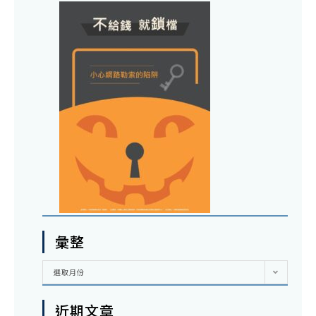
彙整
彙
選取月份
整
近期文章