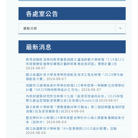
各處室公告
各
選取分類
處
室
公
告
最新消息
教育部國民及學前教育署委請國立臺灣師範大學辦理「114至115
年度健康促進學校輔導計畫師資專業成長研習」實施計畫1份
2026-08-07
國立高雄科技大學海事學院造船及海洋工程系辦理「2026學生船
模創客大賽」
2026-08-07
桃園市立陽明高級中等學校辦理115學年度第一學期數位前導學校
計畫「AR2VR跨域教學設計工作坊」
2026-08-07
內政部建築研究所主辦第十九屆「創意狂想巢向未來」2026年智
慧化居住空間創意競賽公告(含海報QRcode)1份
2026-08-07
國立東華大學辦理「適應運動共學行動站」第二階段與離島場研習
海報1份及各區簡章各1份
2026-08-06
歷史學科中心辦理114學年度歷史學科中心線上讀書會暑期成果分
享（如附件）
2026-08-06
國立高雄餐旅大學辦理「AI+智慧餐飲LOGO設計競賽」活動
2026-08-06