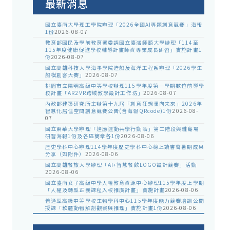
最新消息
國立臺南大學理工學院辦理「2026全國AI專題創意競賽」海報
1份
2026-08-07
教育部國民及學前教育署委請國立臺灣師範大學辦理「114至
115年度健康促進學校輔導計畫師資專業成長研習」實施計畫1
份
2026-08-07
國立高雄科技大學海事學院造船及海洋工程系辦理「2026學生
船模創客大賽」
2026-08-07
桃園市立陽明高級中等學校辦理115學年度第一學期數位前導學
校計畫「AR2VR跨域教學設計工作坊」
2026-08-07
內政部建築研究所主辦第十九屆「創意狂想巢向未來」2026年
智慧化居住空間創意競賽公告(含海報QRcode)1份
2026-08-
07
國立東華大學辦理「適應運動共學行動站」第二階段與離島場
研習海報1份及各區簡章各1份
2026-08-06
歷史學科中心辦理114學年度歷史學科中心線上讀書會暑期成果
分享（如附件）
2026-08-06
國立高雄餐旅大學辦理「AI+智慧餐飲LOGO設計競賽」活動
2026-08-06
國立臺南女子高級中學人權教育資源中心辦理115學年度上學期
「人權及轉型正義課程入校推廣計畫」實施計畫
2026-08-06
普通型高級中等學校生物學科中心115學年度能力競賽培訓公開
授課「軟體動物解剖觀察與推理」實施計畫1份
2026-08-06