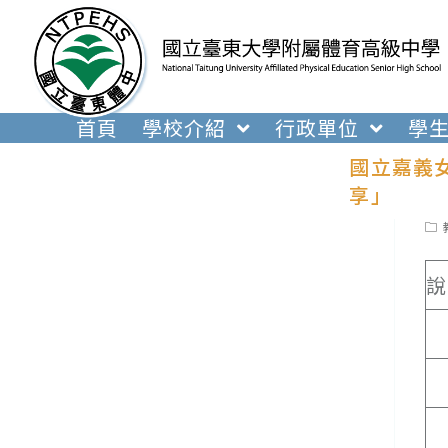
跳
轉
至
主
要
首頁
學校介紹
行政單位
學
內
國立嘉義
容
享」
Pos
cat
說