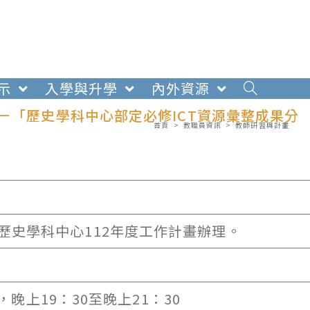
示
入學與升學
內外資源
－「歷史學科中心部定必修ICT資源彙整成果分
首頁
>
教職員資訊
>
教師研習與計畫
歷史學科中心112年度工作計畫辦理。
，晚上19：30至晚上21：30