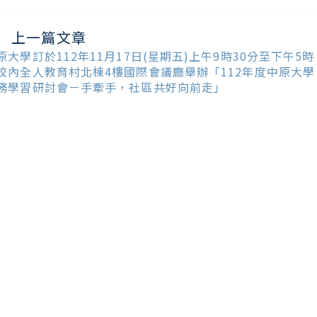
上一篇文章
ead
ore
原大學訂於112年11月17日(星期五)上午9時30分至下午5時
ticles
校內全人教育村北棟4樓國際會議廳舉辦「112年度中原大學
務學習研討會－手牽手，社區共好向前走」