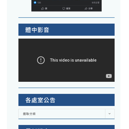
體中影音
各處室公告
各
選取分類
處
室
公
告