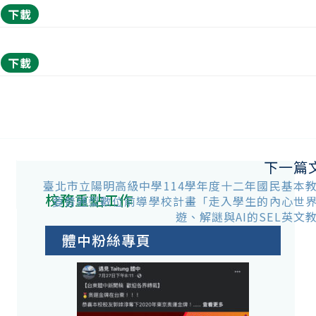
下載
下載
下一篇
臺北市立陽明高級中學114學年度十二年國民基本
校務重點工作
要普通型數位前導學校計畫「走入學生的內心世
遊、解謎與AI的SEL英文
體中粉絲專頁