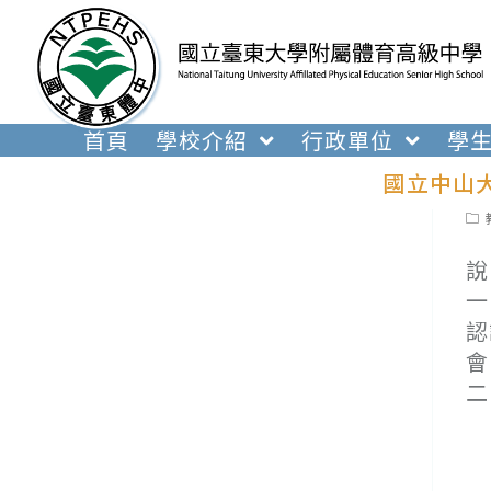
跳
轉
至
主
要
首頁
學校介紹
行政單位
學
內
國立中山大
容
Pos
cat
說
一
認
會
二
(
(
(