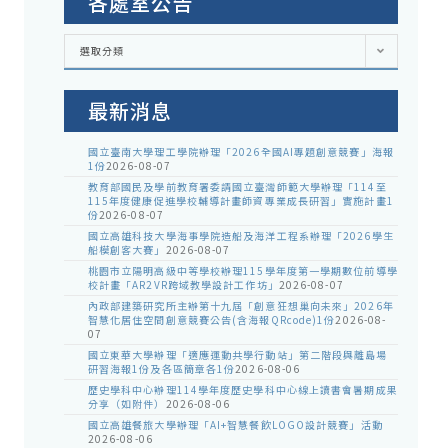
各處室公告
各
選取分類
處
室
公
告
最新消息
國立臺南大學理工學院辦理「2026全國AI專題創意競賽」海報
1份
2026-08-07
教育部國民及學前教育署委請國立臺灣師範大學辦理「114至
115年度健康促進學校輔導計畫師資專業成長研習」實施計畫1
份
2026-08-07
國立高雄科技大學海事學院造船及海洋工程系辦理「2026學生
船模創客大賽」
2026-08-07
桃園市立陽明高級中等學校辦理115學年度第一學期數位前導學
校計畫「AR2VR跨域教學設計工作坊」
2026-08-07
內政部建築研究所主辦第十九屆「創意狂想巢向未來」2026年
智慧化居住空間創意競賽公告(含海報QRcode)1份
2026-08-
07
國立東華大學辦理「適應運動共學行動站」第二階段與離島場
研習海報1份及各區簡章各1份
2026-08-06
歷史學科中心辦理114學年度歷史學科中心線上讀書會暑期成果
分享（如附件）
2026-08-06
國立高雄餐旅大學辦理「AI+智慧餐飲LOGO設計競賽」活動
2026-08-06