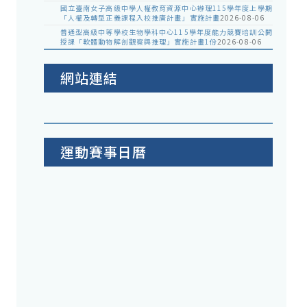
國立臺南女子高級中學人權教育資源中心辦理115學年度上學期
「人權及轉型正義課程入校推廣計畫」實施計畫
2026-08-06
普通型高級中等學校生物學科中心115學年度能力競賽培訓公開
授課「軟體動物解剖觀察與推理」實施計畫1份
2026-08-06
網站連結
運動賽事日曆