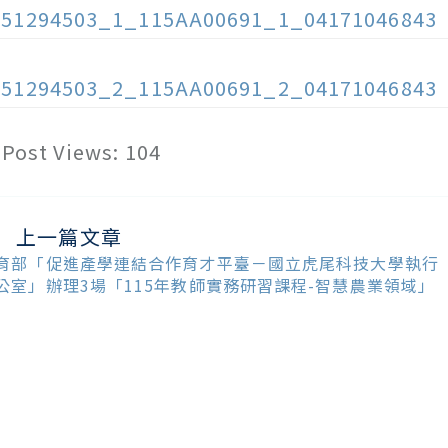
151294503_1_115AA00691_1_04171046843
151294503_2_115AA00691_2_04171046843
Post Views:
104
上一篇文章
ead
ore
育部「促進產學連結合作育才平臺－國立虎尾科技大學執行
ticles
公室」辦理3場「115年教師實務研習課程-智慧農業領域」