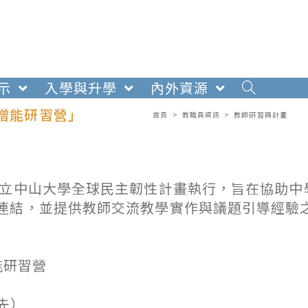
示
入學與升學
內外資源
師增能研習營」
首頁
>
教職員資訊
>
教師研習與計畫
國立中山大學全球民主韌性計畫執行，旨在協助中
連結，並提供教師交流教學實作與議題引導經驗
能研習營
先）