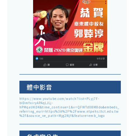
體中影音
https://www.youtube.com/watch?list=PLyj7F-
blDmYxiryAPAqLJLj-
hPMqaUKDK&time_continue=1&v=QFWTd08M8do&embeds_
referring_euri=https%3A%2F%2Fwww.ntpehs.ttct.edu.tw
%2F&source_ve_path=Mjg2NjY&feature=emb_logo