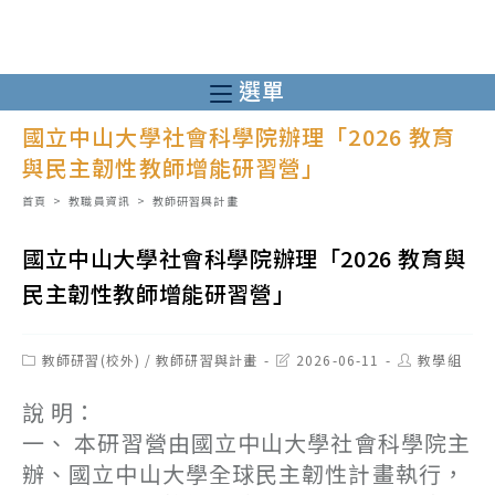
跳
轉
至
選單
主
國立中山大學社會科學院辦理「2026 教育
要
與民主韌性教師增能研習營」
內
容
首頁
>
教職員資訊
>
教師研習與計畫
國立中山大學社會科學院辦理「2026 教育與
民主韌性教師增能研習營」
Post
Post
Post
教師研習(校外)
/
教師研習與計畫
2026-06-11
教學組
category:
last
author:
modified:
說 明：
一、 本研習營由國立中山大學社會科學院主
辦、國立中山大學全球民主韌性計畫執行，