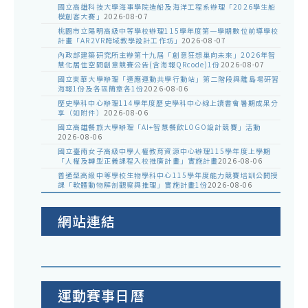
國立高雄科技大學海事學院造船及海洋工程系辦理「2026學生船
模創客大賽」
2026-08-07
桃園市立陽明高級中等學校辦理115學年度第一學期數位前導學校
計畫「AR2VR跨域教學設計工作坊」
2026-08-07
內政部建築研究所主辦第十九屆「創意狂想巢向未來」2026年智
慧化居住空間創意競賽公告(含海報QRcode)1份
2026-08-07
國立東華大學辦理「適應運動共學行動站」第二階段與離島場研習
海報1份及各區簡章各1份
2026-08-06
歷史學科中心辦理114學年度歷史學科中心線上讀書會暑期成果分
享（如附件）
2026-08-06
國立高雄餐旅大學辦理「AI+智慧餐飲LOGO設計競賽」活動
2026-08-06
國立臺南女子高級中學人權教育資源中心辦理115學年度上學期
「人權及轉型正義課程入校推廣計畫」實施計畫
2026-08-06
普通型高級中等學校生物學科中心115學年度能力競賽培訓公開授
課「軟體動物解剖觀察與推理」實施計畫1份
2026-08-06
網站連結
運動賽事日曆