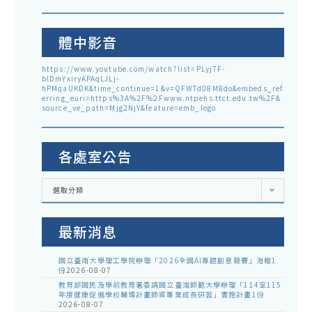
體中影音
https://www.youtube.com/watch?list=PLyj7F-
blDmYxiryAPAqLJLj-
hPMqaUKDK&time_continue=1&v=QFWTd08M8do&embeds_ref
erring_euri=https%3A%2F%2Fwww.ntpehs.ttct.edu.tw%2F&
source_ve_path=Mjg2NjY&feature=emb_logo
各處室公告
各
選取分類
處
室
公
告
最新消息
國立臺南大學理工學院辦理「2026全國AI專題創意競賽」海報1
份
2026-08-07
教育部國民及學前教育署委請國立臺灣師範大學辦理「114至115
年度健康促進學校輔導計畫師資專業成長研習」實施計畫1份
2026-08-07