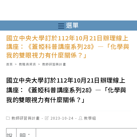
跳
轉
至
選單
主
國立中央大學訂於112年10月21日辦理線上
要
講座：《蓋婭科普講座系列28》—「化學與
內
我的雙眼視力有什麼關係？」
容
首頁
>
教職員資訊
>
教師研習與計畫
國立中央大學訂於112年10月21日辦理線上
講座：《蓋婭科普講座系列28》—「化學與
我的雙眼視力有什麼關係？」
Post
Post
Post
教師研習與計畫
2023-10-24
教學組
category:
last
author:
modified:
說
明：