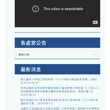
各處室公告
各
選取分類
處
室
公
告
最新消息
國立臺南大學理工學院辦理「2026全國AI專題創意競賽」海報1
份
2026-08-07
教育部國民及學前教育署委請國立臺灣師範大學辦理「114至115
年度健康促進學校輔導計畫師資專業成長研習」實施計畫1份
2026-08-07
國立高雄科技大學海事學院造船及海洋工程系辦理「2026學生船
模創客大賽」
2026-08-07
桃園市立陽明高級中等學校辦理115學年度第一學期數位前導學校