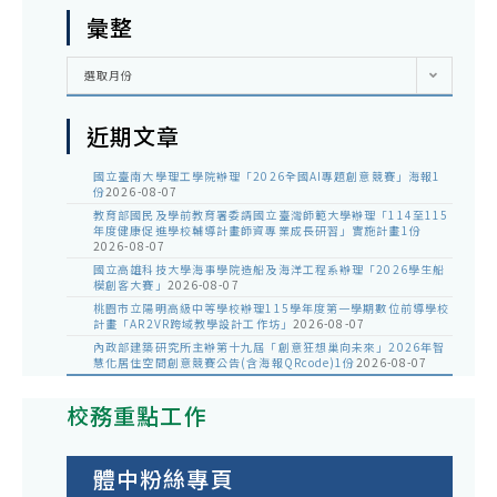
彙整
彙
選取月份
整
近期文章
國立臺南大學理工學院辦理「2026全國AI專題創意競賽」海報1
份
2026-08-07
教育部國民及學前教育署委請國立臺灣師範大學辦理「114至115
年度健康促進學校輔導計畫師資專業成長研習」實施計畫1份
2026-08-07
國立高雄科技大學海事學院造船及海洋工程系辦理「2026學生船
模創客大賽」
2026-08-07
桃園市立陽明高級中等學校辦理115學年度第一學期數位前導學校
計畫「AR2VR跨域教學設計工作坊」
2026-08-07
內政部建築研究所主辦第十九屆「創意狂想巢向未來」2026年智
慧化居住空間創意競賽公告(含海報QRcode)1份
2026-08-07
校務重點工作
體中粉絲專頁