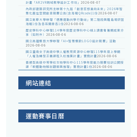
計畫「AR2VR跨域教學設計工作坊」
2026-08-07
內政部建築研究所主辦第十九屆「創意狂想巢向未來」2026年智
慧化居住空間創意競賽公告(含海報QRcode)1份
2026-08-07
國立東華大學辦理「適應運動共學行動站」第二階段與離島場研習
海報1份及各區簡章各1份
2026-08-06
歷史學科中心辦理114學年度歷史學科中心線上讀書會暑期成果分
享（如附件）
2026-08-06
國立高雄餐旅大學辦理「AI+智慧餐飲LOGO設計競賽」活動
2026-08-06
國立臺南女子高級中學人權教育資源中心辦理115學年度上學期
「人權及轉型正義課程入校推廣計畫」實施計畫
2026-08-06
普通型高級中等學校生物學科中心115學年度能力競賽培訓公開授
課「軟體動物解剖觀察與推理」實施計畫1份
2026-08-06
網站連結
運動賽事日曆