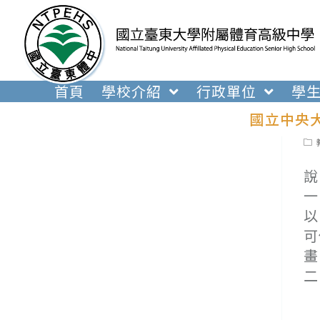
跳
轉
至
主
要
首頁
學校介紹
行政單位
學
內
國立中央
容
Pos
cat
說
一
以
可
畫
二
(
(