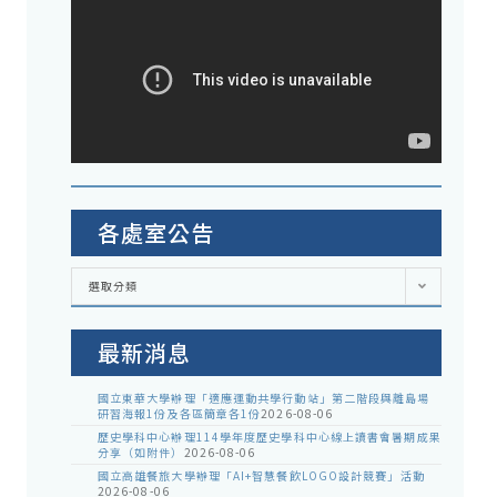
各處室公告
各
選取分類
處
室
公
告
最新消息
國立東華大學辦理「適應運動共學行動站」第二階段與離島場
研習海報1份及各區簡章各1份
2026-08-06
歷史學科中心辦理114學年度歷史學科中心線上讀書會暑期成果
分享（如附件）
2026-08-06
國立高雄餐旅大學辦理「AI+智慧餐飲LOGO設計競賽」活動
2026-08-06