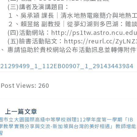
(三)講者及演講題目：
、吳承穎 課長｜清水地熱電廠簡介與地熱工
、賴昱銘 副教授｜從夢幻湖到多巴湖：雜談
四)活動網站：http://ps1tw.astro.ncu.edu.t
五)臉書活動貼文：https://reurl.cc/ZyLNZ
、 惠請協助於貴校網站公布活動訊息並轉傳附
121299499_1_112EB00907_1_29143443984
Post Views:
260
上一篇文章
ead
ore
園市立大園國際高級中等學校辦理112學年度第一學期「IB
ticles
學教學實務分享與交流-新加坡與台灣的美好相遇」教師增能
習