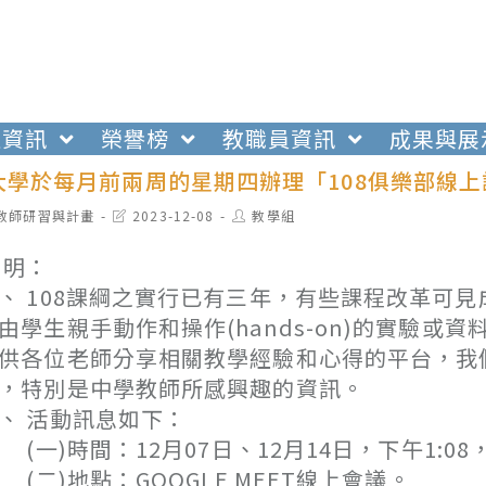
生資訊
榮譽榜
教職員資訊
成果與展
大學於每月前兩周的星期四辦理「108俱樂部線
t
Post
Post
教師研習與計畫
2023-12-08
教學組
egory:
last
author:
modified:
 明：
、 108課綱之實行已有三年，有些課程改革可
由學生親手動作和操作(hands-on)的實驗或
供各位老師分享相關教學經驗和心得的平台，我
，特別是中學教師所感興趣的資訊。
、 活動訊息如下：
一)時間：12月07日、12月14日，下午1:08
二)地點：GOOGLE MEET線上會議。