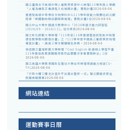
國立臺南女子高級中學人權教育資源中心辦理115學年度上學期
「人權及轉型正義課程入校推廣計畫」實施計畫
2026-08-06
普通型高級中等學校生物學科中心115學年度能力競賽培訓公開
授課「軟體動物解剖觀察與推理」實施計畫1份
2026-08-06
國立中山大學外國語文教學中心「2026年語文能力研習班
(2026/09 ~ 2026/12)」招生資訊
2026-08-06
國立彰化師範大學辦理「115年至116年普通暨技術型高中物理
適性教學教材開發計畫」之「115學年度全國高三暑假學測物理
複習計畫」，請高三學生踴躍報名參與。
2026-08-06
檢送國立臺灣師範大學辦理「Cool English 英語線上學習平臺
115年普技高教案簡報得獎作品實體分享會實施辦法」1份
2026-08-06
國立高雄大學與泰國朱拉隆功大學合作辦理泰語能力檢定CU-
TFL
2026-08-06
「行政大樓三樓主計室外平台漏水整修一式」擬公開徵求原住
民廠商報價單
2026-08-06
網站連結
運動賽事日曆