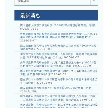
選取分類
處
室
公
告
最新消息
國立臺南大學理工學院辦理「2026全國AI專題創意競賽」海報1
份
2026-08-07
教育部國民及學前教育署委請國立臺灣師範大學辦理「114至115
年度健康促進學校輔導計畫師資專業成長研習」實施計畫1份
2026-08-07
國立高雄科技大學海事學院造船及海洋工程系辦理「2026學生船
模創客大賽」
2026-08-07
桃園市立陽明高級中等學校辦理115學年度第一學期數位前導學校
計畫「AR2VR跨域教學設計工作坊」
2026-08-07
內政部建築研究所主辦第十九屆「創意狂想巢向未來」2026年智
慧化居住空間創意競賽公告(含海報QRcode)1份
2026-08-07
國立東華大學辦理「適應運動共學行動站」第二階段與離島場研習
海報1份及各區簡章各1份
2026-08-06
歷史學科中心辦理114學年度歷史學科中心線上讀書會暑期成果分
享（如附件）
2026-08-06
國立高雄餐旅大學辦理「AI+智慧餐飲LOGO設計競賽」活動
2026-08-06
國立臺南女子高級中學人權教育資源中心辦理115學年度上學期
「人權及轉型正義課程入校推廣計畫」實施計畫
2026-08-06
普通型高級中等學校生物學科中心115學年度能力競賽培訓公開授
課「軟體動物解剖觀察與推理」實施計畫1份
2026-08-06