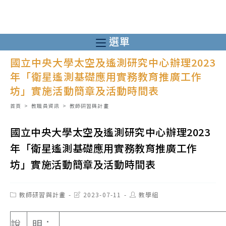
跳
轉
至
選單
主
國立中央大學太空及遙測研究中心辦理2023
要
年「衛星遙測基礎應用實務教育推廣工作
內
坊」實施活動簡章及活動時間表
容
首頁
>
教職員資訊
>
教師研習與計畫
國立中央大學太空及遙測研究中心辦理2023
年「衛星遙測基礎應用實務教育推廣工作
坊」實施活動簡章及活動時間表
Post
Post
Post
教師研習與計畫
2023-07-11
教學組
category:
last
author:
modified:
說
明：