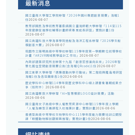
最新消息
國立臺南大學理工學院辦理「2026全國AI專題創意競賽」海報1
份
2026-08-07
教育部國民及學前教育署委請國立臺灣師範大學辦理「114至115
年度健康促進學校輔導計畫師資專業成長研習」實施計畫1份
2026-08-07
國立高雄科技大學海事學院造船及海洋工程系辦理「2026學生船
模創客大賽」
2026-08-07
桃園市立陽明高級中等學校辦理115學年度第一學期數位前導學校
計畫「AR2VR跨域教學設計工作坊」
2026-08-07
內政部建築研究所主辦第十九屆「創意狂想巢向未來」2026年智
慧化居住空間創意競賽公告(含海報QRcode)1份
2026-08-07
國立東華大學辦理「適應運動共學行動站」第二階段與離島場研習
海報1份及各區簡章各1份
2026-08-06
歷史學科中心辦理114學年度歷史學科中心線上讀書會暑期成果分
享（如附件）
2026-08-06
國立高雄餐旅大學辦理「AI+智慧餐飲LOGO設計競賽」活動
2026-08-06
國立臺南女子高級中學人權教育資源中心辦理115學年度上學期
「人權及轉型正義課程入校推廣計畫」實施計畫
2026-08-06
普通型高級中等學校生物學科中心115學年度能力競賽培訓公開授
課「軟體動物解剖觀察與推理」實施計畫1份
2026-08-06
網站連結