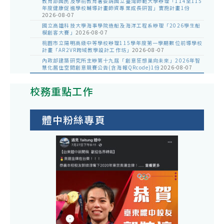
教育部國民及學前教育署委請國立臺灣師範大學辦理「114至115
年度健康促進學校輔導計畫師資專業成長研習」實施計畫1份
2026-08-07
國立高雄科技大學海事學院造船及海洋工程系辦理「2026學生船
模創客大賽」
2026-08-07
桃園市立陽明高級中等學校辦理115學年度第一學期數位前導學校
計畫「AR2VR跨域教學設計工作坊」
2026-08-07
內政部建築研究所主辦第十九屆「創意狂想巢向未來」2026年智
慧化居住空間創意競賽公告(含海報QRcode)1份
2026-08-07
校務重點工作
體中粉絲專頁