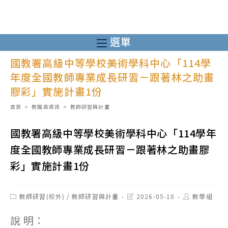
跳
轉
至
選單
主
國教署高級中等學校美術學科中心「114學
要
年度全國教師專業成長研習－跟著林之助畫
內
膠彩」實施計畫1份
容
首頁
>
教職員資訊
>
教師研習與計畫
國教署高級中等學校美術學科中心「114學年
度全國教師專業成長研習－跟著林之助畫膠
彩」實施計畫1份
Post
Post
Post
教師研習(校外)
/
教師研習與計畫
2026-05-10
教學組
category:
last
author:
modified:
說 明：