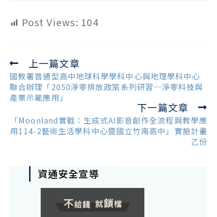
Post Views:
104
上一篇文章
Read
more
國教署普通型高中地球科學學科中心與地理學科中心
articles
聯合辦理「2050淨零排放政策系列研習─淨零科技與
產業示範應用」
下一篇文章
「Moonland實戰：生成式AI影音創作全流程與教學應
用114-2藝術生活學科中心暨國立竹南高中」實施計畫
乙份
資通安全宣導