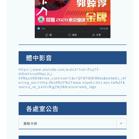
體中影音
https://www.youtube.com/watch?list=PLyj7F-
blDmYxiryAPAqLJLj-
hPMqaUKDK&time_continue=1&v=QFWTd08M8do&embeds_ref
erring_euri=https%3A%2F%2Fwww.ntpehs.ttct.edu.tw%2F&
source_ve_path=Mjg2NjY&feature=emb_logo
各處室公告
各
選取分類
處
室
公
告