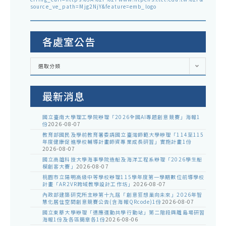
source_ve_path=Mjg2NjY&feature=emb_logo
各處室公告
各
選取分類
處
室
公
告
最新消息
國立臺南大學理工學院辦理「2026全國AI專題創意競賽」海報1
份
2026-08-07
教育部國民及學前教育署委請國立臺灣師範大學辦理「114至115
年度健康促進學校輔導計畫師資專業成長研習」實施計畫1份
2026-08-07
國立高雄科技大學海事學院造船及海洋工程系辦理「2026學生船
模創客大賽」
2026-08-07
桃園市立陽明高級中等學校辦理115學年度第一學期數位前導學校
計畫「AR2VR跨域教學設計工作坊」
2026-08-07
內政部建築研究所主辦第十九屆「創意狂想巢向未來」2026年智
慧化居住空間創意競賽公告(含海報QRcode)1份
2026-08-07
國立東華大學辦理「適應運動共學行動站」第二階段與離島場研習
海報1份及各區簡章各1份
2026-08-06