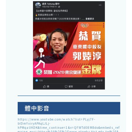
體中影音
https://www.youtube.com/watch?list=PLyj7F-
blDmYxiryAPAqLJLj-
hPMqaUKDK&time_continue=1&v=QFWTd08M8do&embeds_ref
erring_euri=https%3A%2F%2Fwww.ntpehs.ttct.edu.tw%2F&