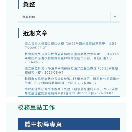
彙整
彙
選取月份
整
近期文章
國立臺南大學理工學院辦理「2026全國AI專題創意競賽」海報1
份
2026-08-07
教育部國民及學前教育署委請國立臺灣師範大學辦理「114至115
年度健康促進學校輔導計畫師資專業成長研習」實施計畫1份
2026-08-07
國立高雄科技大學海事學院造船及海洋工程系辦理「2026學生船
模創客大賽」
2026-08-07
桃園市立陽明高級中等學校辦理115學年度第一學期數位前導學校
計畫「AR2VR跨域教學設計工作坊」
2026-08-07
內政部建築研究所主辦第十九屆「創意狂想巢向未來」2026年智
慧化居住空間創意競賽公告(含海報QRcode)1份
2026-08-07
校務重點工作
體中粉絲專頁