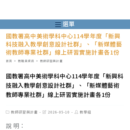
跳
轉
至
選單
主
國教署高中美術學科中心114學年度「新興
要
科技融入教學創意設計社群」、「新媒體藝
內
術教師專業社群」線上研習實施計畫各1份
容
首頁
>
教職員資訊
>
教師研習與計畫
國教署高中美術學科中心114學年度「新興科
技融入教學創意設計社群」、「新媒體藝術
教師專業社群」線上研習實施計畫各1份
Post
Post
Post
教師研習與計畫
2026-05-10
教學組
category:
last
author:
modified:
說 明：