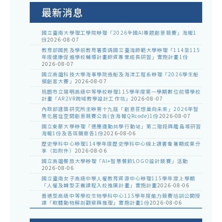
告
最新消息
國立臺南大學理工學院辦理「2026全國AI專題創意競賽」海報1
份
2026-08-07
教育部國民及學前教育署委請國立臺灣師範大學辦理「114至115
年度健康促進學校輔導計畫師資專業成長研習」實施計畫1份
2026-08-07
國立高雄科技大學海事學院造船及海洋工程系辦理「2026學生船
模創客大賽」
2026-08-07
桃園市立陽明高級中等學校辦理115學年度第一學期數位前導學校
計畫「AR2VR跨域教學設計工作坊」
2026-08-07
內政部建築研究所主辦第十九屆「創意狂想巢向未來」2026年智
慧化居住空間創意競賽公告(含海報QRcode)1份
2026-08-07
國立東華大學辦理「適應運動共學行動站」第二階段與離島場研習
海報1份及各區簡章各1份
2026-08-06
歷史學科中心辦理114學年度歷史學科中心線上讀書會暑期成果分
享（如附件）
2026-08-06
國立高雄餐旅大學辦理「AI+智慧餐飲LOGO設計競賽」活動
2026-08-06
國立臺南女子高級中學人權教育資源中心辦理115學年度上學期
「人權及轉型正義課程入校推廣計畫」實施計畫
2026-08-06
普通型高級中等學校生物學科中心115學年度能力競賽培訓公開授
課「軟體動物解剖觀察與推理」實施計畫1份
2026-08-06