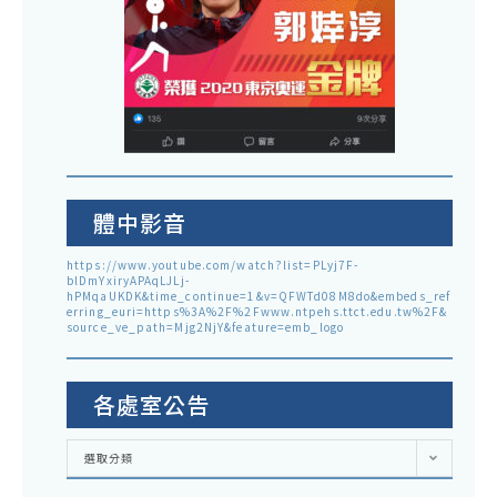
體中影音
https://www.youtube.com/watch?list=PLyj7F-
blDmYxiryAPAqLJLj-
hPMqaUKDK&time_continue=1&v=QFWTd08M8do&embeds_ref
erring_euri=https%3A%2F%2Fwww.ntpehs.ttct.edu.tw%2F&
source_ve_path=Mjg2NjY&feature=emb_logo
各處室公告
各
選取分類
處
室
公