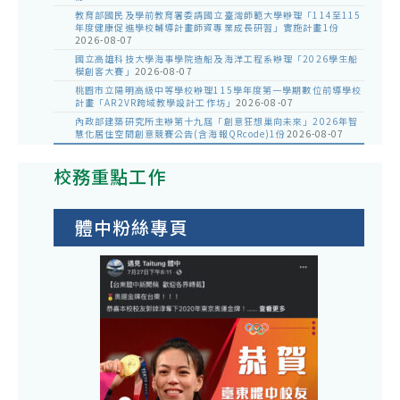
教育部國民及學前教育署委請國立臺灣師範大學辦理「114至115
年度健康促進學校輔導計畫師資專業成長研習」實施計畫1份
2026-08-07
國立高雄科技大學海事學院造船及海洋工程系辦理「2026學生船
模創客大賽」
2026-08-07
桃園市立陽明高級中等學校辦理115學年度第一學期數位前導學校
計畫「AR2VR跨域教學設計工作坊」
2026-08-07
內政部建築研究所主辦第十九屆「創意狂想巢向未來」2026年智
慧化居住空間創意競賽公告(含海報QRcode)1份
2026-08-07
校務重點工作
體中粉絲專頁