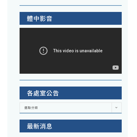
體中影音
各處室公告
各
選取分類
處
室
公
告
最新消息