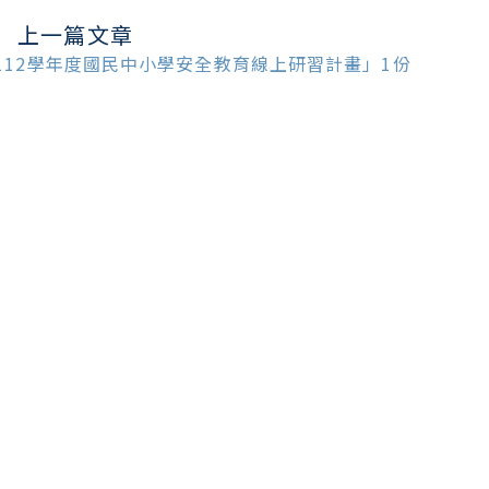
上一篇文章
ead
ore
112學年度國民中小學安全教育線上研習計畫」1份
ticles