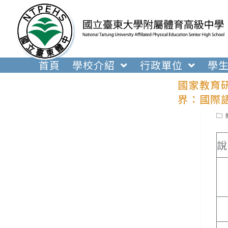
跳
轉
至
主
要
首頁
學校介紹
行政單位
學
內
國家教育研
容
界：國際
Pos
cat
說