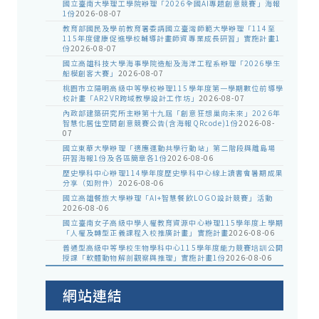
國立臺南大學理工學院辦理「2026全國AI專題創意競賽」海報
1份
2026-08-07
教育部國民及學前教育署委請國立臺灣師範大學辦理「114至
115年度健康促進學校輔導計畫師資專業成長研習」實施計畫1
份
2026-08-07
國立高雄科技大學海事學院造船及海洋工程系辦理「2026學生
船模創客大賽」
2026-08-07
桃園市立陽明高級中等學校辦理115學年度第一學期數位前導學
校計畫「AR2VR跨域教學設計工作坊」
2026-08-07
內政部建築研究所主辦第十九屆「創意狂想巢向未來」2026年
智慧化居住空間創意競賽公告(含海報QRcode)1份
2026-08-
07
國立東華大學辦理「適應運動共學行動站」第二階段與離島場
研習海報1份及各區簡章各1份
2026-08-06
歷史學科中心辦理114學年度歷史學科中心線上讀書會暑期成果
分享（如附件）
2026-08-06
國立高雄餐旅大學辦理「AI+智慧餐飲LOGO設計競賽」活動
2026-08-06
國立臺南女子高級中學人權教育資源中心辦理115學年度上學期
「人權及轉型正義課程入校推廣計畫」實施計畫
2026-08-06
普通型高級中等學校生物學科中心115學年度能力競賽培訓公開
授課「軟體動物解剖觀察與推理」實施計畫1份
2026-08-06
網站連結