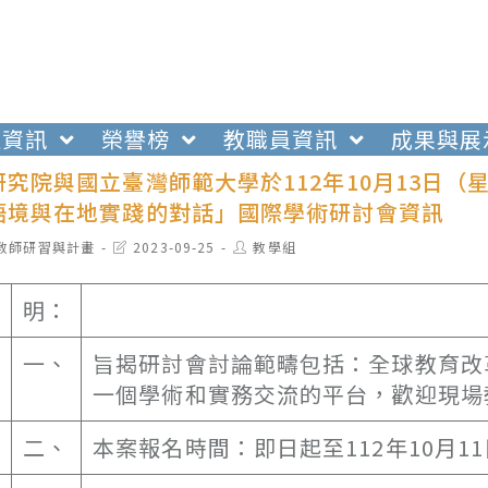
生資訊
榮譽榜
教職員資訊
成果與展
究院與國立臺灣師範大學於112年10月13日（
語境與在地實踐的對話」國際學術研討會資訊
t
Post
Post
教師研習與計畫
2023-09-25
教學組
egory:
last
author:
modified:
明：
一、
旨揭研討會討論範疇包括：全球教育改
一個學術和實務交流的平台，歡迎現場
二、
本案報名時間：即日起至112年10月1