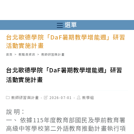
跳
轉
至
選單
主
台北歌德學院「DaF暑期教學增能週」研習
要
活動實施計畫
內
容
首頁
>
教職員資訊
>
教師研習與計畫
台北歌德學院「DaF暑期教學增能週」研習
活動實施計畫
Post
Post
Post
教師研習與計畫
2026-07-01
教學組
category:
last
author:
modified:
說 明：
一、 依據115年度教育部國民及學前教育署
高級中等學校第二外語教育推動計畫執行項