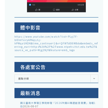
體中影音
https://www.youtube.com/watch?list=PLyj7F-
blDmYxiryAPAqLJLj-
hPMqaUKDK&time_continue=1&v=QFWTd08M8do&embeds_ref
erring_euri=https%3A%2F%2Fwww.ntpehs.ttct.edu.tw%2F&
source_ve_path=Mjg2NjY&feature=emb_logo
各處室公告
各
選取分類
處
室
公
告
最新消息
國立臺南大學理工學院辦理「2026全國AI專題創意競賽」海報1
份
2026-08-07