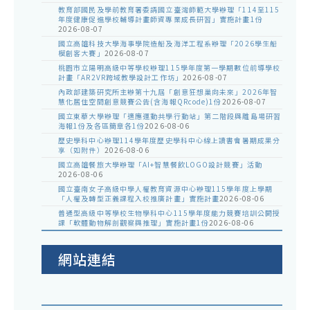
教育部國民及學前教育署委請國立臺灣師範大學辦理「114至115
年度健康促進學校輔導計畫師資專業成長研習」實施計畫1份
2026-08-07
國立高雄科技大學海事學院造船及海洋工程系辦理「2026學生船
模創客大賽」
2026-08-07
桃園市立陽明高級中等學校辦理115學年度第一學期數位前導學校
計畫「AR2VR跨域教學設計工作坊」
2026-08-07
內政部建築研究所主辦第十九屆「創意狂想巢向未來」2026年智
慧化居住空間創意競賽公告(含海報QRcode)1份
2026-08-07
國立東華大學辦理「適應運動共學行動站」第二階段與離島場研習
海報1份及各區簡章各1份
2026-08-06
歷史學科中心辦理114學年度歷史學科中心線上讀書會暑期成果分
享（如附件）
2026-08-06
國立高雄餐旅大學辦理「AI+智慧餐飲LOGO設計競賽」活動
2026-08-06
國立臺南女子高級中學人權教育資源中心辦理115學年度上學期
「人權及轉型正義課程入校推廣計畫」實施計畫
2026-08-06
普通型高級中等學校生物學科中心115學年度能力競賽培訓公開授
課「軟體動物解剖觀察與推理」實施計畫1份
2026-08-06
網站連結