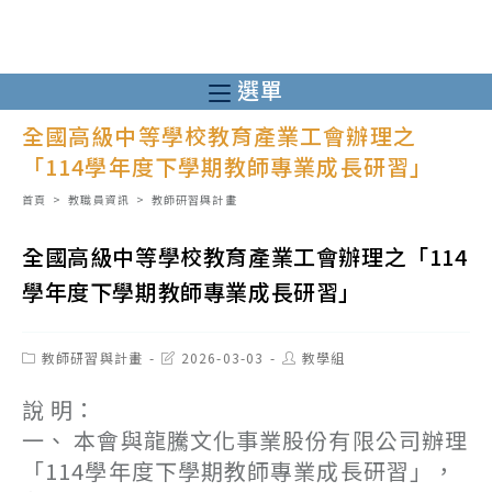
跳
轉
至
選單
主
全國高級中等學校教育產業工會辦理之
要
「114學年度下學期教師專業成長研習」
內
容
首頁
>
教職員資訊
>
教師研習與計畫
全國高級中等學校教育產業工會辦理之「114
學年度下學期教師專業成長研習」
Post
Post
Post
教師研習與計畫
2026-03-03
教學組
category:
last
author:
modified:
說 明：
一、 本會與龍騰文化事業股份有限公司辦理
「114學年度下學期教師專業成長研習」，