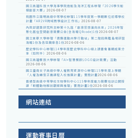
國立高雄科技大學海事學院造船及海洋工程系辦理「2026學生船
模創客大賽」
2026-08-07
桃園市立陽明高級中等學校辦理115學年度第一學期數位前導學校
計畫「AR2VR跨域教學設計工作坊」
2026-08-07
內政部建築研究所主辦第十九屆「創意狂想巢向未來」2026年智
慧化居住空間創意競賽公告(含海報QRcode)1份
2026-08-07
國立東華大學辦理「適應運動共學行動站」第二階段與離島場研習
海報1份及各區簡章各1份
2026-08-06
歷史學科中心辦理114學年度歷史學科中心線上讀書會暑期成果分
享（如附件）
2026-08-06
國立高雄餐旅大學辦理「AI+智慧餐飲LOGO設計競賽」活動
2026-08-06
國立臺南女子高級中學人權教育資源中心辦理115學年度上學期
「人權及轉型正義課程入校推廣計畫」實施計畫
2026-08-06
普通型高級中等學校生物學科中心115學年度能力競賽培訓公開授
課「軟體動物解剖觀察與推理」實施計畫1份
2026-08-06
網站連結
運動賽事日曆