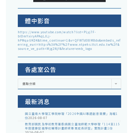
體中影音
https://www.youtube.com/watch?list=PLyj7F-
blDmYxiryAPAqLJLj-
hPMqaUKDK&time_continue=1&v=QFWTd08M8do&embeds_ref
erring_euri=https%3A%2F%2Fwww.ntpehs.ttct.edu.tw%2F&
source_ve_path=Mjg2NjY&feature=emb_logo
各處室公告
各
選取分類
處
室
公
告
最新消息
國立臺南大學理工學院辦理「2026全國AI專題創意競賽」海報1
份
2026-08-07
教育部國民及學前教育署委請國立臺灣師範大學辦理「114至115
年度健康促進學校輔導計畫師資專業成長研習」實施計畫1份
2026-08-07