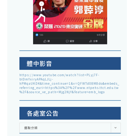
體中影音
https://www.youtube.com/watch?list=PLyj7F-
blDmYxiryAPAqLJLj-
hPMqaUKDK&time_continue=1&v=QFWTd08M8do&embeds_
referring_euri=https%3A%2F%2Fwww.ntpehs.ttct.edu.tw
%2F&source_ve_path=Mjg2NjY&feature=emb_logo
各處室公告
各
選取分類
處
室