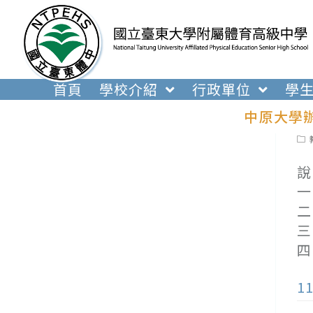
跳
轉
至
主
要
首頁
學校介紹
行政單位
學
內
中原大學
容
Pos
cat
說
一
二
三
四
1