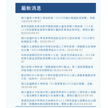
公
告
最新消息
國立臺南大學理工學院辦理「2026全國AI專題創意競賽」海報
1份
2026-08-07
教育部國民及學前教育署委請國立臺灣師範大學辦理「114至
115年度健康促進學校輔導計畫師資專業成長研習」實施計畫1
份
2026-08-07
國立高雄科技大學海事學院造船及海洋工程系辦理「2026學生
船模創客大賽」
2026-08-07
桃園市立陽明高級中等學校辦理115學年度第一學期數位前導學
校計畫「AR2VR跨域教學設計工作坊」
2026-08-07
內政部建築研究所主辦第十九屆「創意狂想巢向未來」2026年
智慧化居住空間創意競賽公告(含海報QRcode)1份
2026-08-
07
國立東華大學辦理「適應運動共學行動站」第二階段與離島場
研習海報1份及各區簡章各1份
2026-08-06
歷史學科中心辦理114學年度歷史學科中心線上讀書會暑期成果
分享（如附件）
2026-08-06
國立高雄餐旅大學辦理「AI+智慧餐飲LOGO設計競賽」活動
2026-08-06
國立臺南女子高級中學人權教育資源中心辦理115學年度上學期
「人權及轉型正義課程入校推廣計畫」實施計畫
2026-08-06
普通型高級中等學校生物學科中心115學年度能力競賽培訓公開
授課「軟體動物解剖觀察與推理」實施計畫1份
2026-08-06