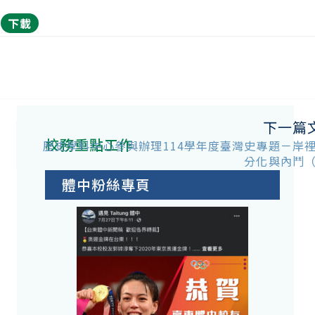
下載
下一篇
校務重點工作
歷史學科中心參與辦理114學年度臺灣史專題－岸
分化與內鬥
體中粉絲專頁