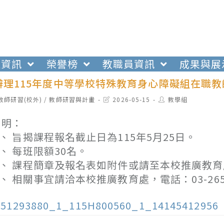
生資訊
榮譽榜
教職員資訊
成果與展
辦理115年度中等學校特殊教育身心障礙組在職
t
Post
Post
教師研習(校外)
/
教師研習與計畫
2026-05-15
教學組
egory:
last
author:
modified:
 明：
、 旨揭課程報名截止日為115年5月25日。
、 每班限額30名。
、 課程簡章及報名表如附件或請至本校推廣教育處網站查閱
、 相關事宜請洽本校推廣教育處，電話：03-265
151293880_1_115H800560_1_14145412956