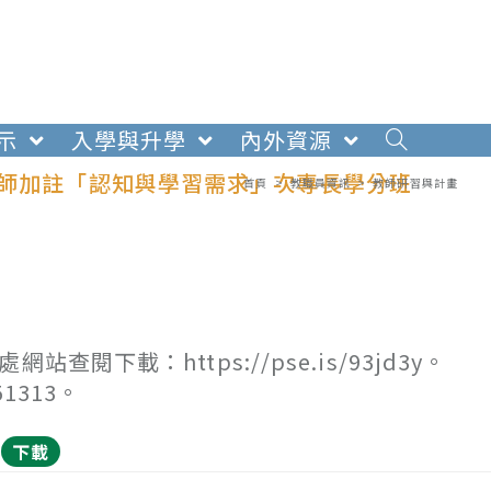
示
入學與升學
內外資源
教師加註「認知與學習需求」次專長學分班
首頁
>
教職員資訊
>
教師研習與計畫
下載：https://pse.is/93jd3y。
1313。
下載