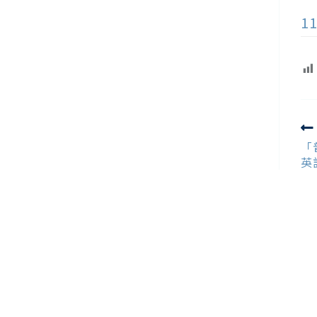
1
R
m
「
ar
英