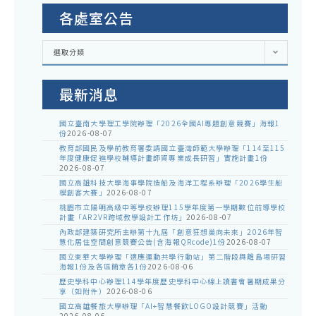
各處室公告
各
選取分類
處
室
公
告
最新消息
國立臺南大學理工學院辦理「2026全國AI專題創意競賽」海報1
份
2026-08-07
教育部國民及學前教育署委請國立臺灣師範大學辦理「114至115
年度健康促進學校輔導計畫師資專業成長研習」實施計畫1份
2026-08-07
國立高雄科技大學海事學院造船及海洋工程系辦理「2026學生船
模創客大賽」
2026-08-07
桃園市立陽明高級中等學校辦理115學年度第一學期數位前導學校
計畫「AR2VR跨域教學設計工作坊」
2026-08-07
內政部建築研究所主辦第十九屆「創意狂想巢向未來」2026年智
慧化居住空間創意競賽公告(含海報QRcode)1份
2026-08-07
國立東華大學辦理「適應運動共學行動站」第二階段與離島場研習
海報1份及各區簡章各1份
2026-08-06
歷史學科中心辦理114學年度歷史學科中心線上讀書會暑期成果分
享（如附件）
2026-08-06
國立高雄餐旅大學辦理「AI+智慧餐飲LOGO設計競賽」活動
2026-08-06