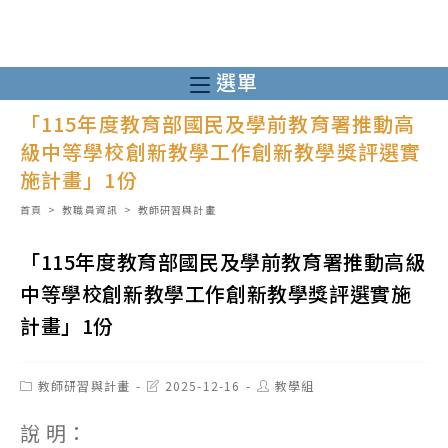
跳
轉
至
選單
主
「115年度教育部國民及學前教育署推動高
要
級中等學校創新教學工作創新教學獎評選實
內
施計畫」1份
容
首頁
>
教職員資訊
>
教師研習與計畫
「115年度教育部國民及學前教育署推動高級
中等學校創新教學工作創新教學獎評選實施
計畫」1份
Post
Post
Post
教師研習與計畫
2025-12-16
教學組
category:
last
author:
modified:
說 明：