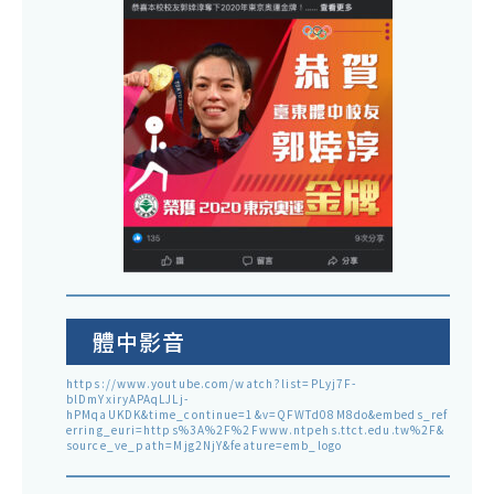
體中影音
https://www.youtube.com/watch?list=PLyj7F-
blDmYxiryAPAqLJLj-
hPMqaUKDK&time_continue=1&v=QFWTd08M8do&embeds_ref
erring_euri=https%3A%2F%2Fwww.ntpehs.ttct.edu.tw%2F&
source_ve_path=Mjg2NjY&feature=emb_logo